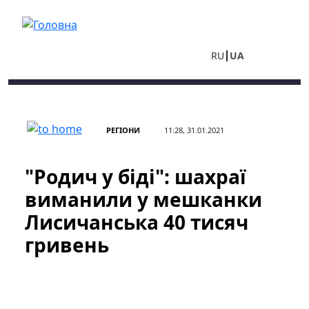
Перейти до основного вмісту
RU
UA
РЕГІОНИ
11:28, 31.01.2021
"Родич у біді": шахраї
виманили у мешканки
Лисичанська 40 тисяч
гривень