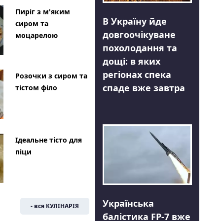
Пиріг з м'яким
В Україну йде
сиром та
довгоочікуване
моцарелою
похолодання та
дощі: в яких
регіонах спека
Розочки з сиром та
спаде вже завтра
тістом філо
Ідеальне тісто для
піци
Українська
- вся КУЛІНАРІЯ
балістика FP-7 вже