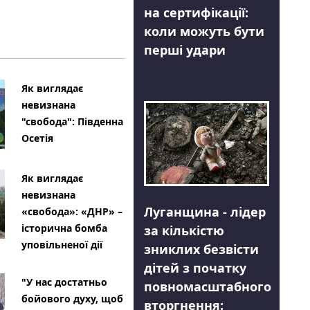
на сертифікації:
коли можуть бути
перші удари
Як виглядає
невизнана
"свобода": Південна
Осетія
Як виглядає
невизнана
Луганщина - лідер
«свобода»: «ДНР» –
історична бомба
за кількістю
уповільненої дії
зниклих безвісти
дітей з початку
"У нас достатньо
повномасштабного
бойового духу, щоб
вторгнення: