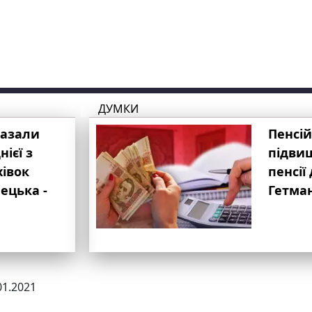
ДУМКИ
казали
Пенсій
ієї з
підвищ
хівок
пенсії 
ецька -
Гетма
01.2021