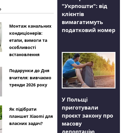
"Укрпошти": від
Ь
клієнтів
вимагатимуть
Монтаж канальних
податковий номер
кондиціонерів:
етапи, вимоги та
особливості
встановлення
Подарунки до Дня
вчителя: вивчаємо
тренди 2026 року
У Польщі
приготували
Як підібрати
проєкт закону про
планшет Xiaomi для
масову
власних задач?
депортацію