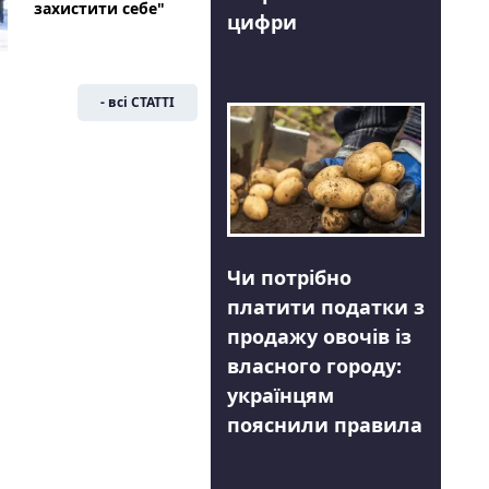
захистити себе"
цифри
- всі СТАТТІ
Чи потрібно
платити податки з
продажу овочів із
власного городу:
українцям
пояснили правила