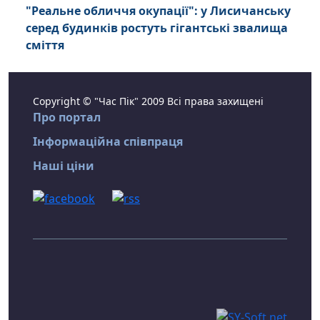
"Реальне обличчя окупації": у Лисичанську
серед будинків ростуть гігантські звалища
сміття
Copyright © "Час Пік" 2009 Всі права захищені
Про портал
Інформаційна співпраця
Наші ціни