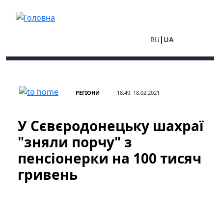
Перейти до основного вмісту
RU
UA
РЕГІОНИ
18:49, 18.02.2021
У Сєвєродонецьку шахраї
"зняли порчу" з
пенсіонерки на 100 тисяч
гривень