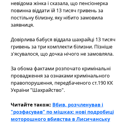
невідома жінка і сказала, що пенсіонерка
повинна віддати їй 13 тисяч гривень за
постільну білизну, яку нібито замовила
заявниця.
Довірлива бабуся віддала шахрайці 13 тисяч
гривень за три комплекти білизни. Пізніше
з'ясувалося, що дочка нічого не замовляла.
За обома фактами розпочато кримінальні
провадження за ознаками кримінального
правопорушення, передбаченого ст.190 КК
України "Шахрайство".
Читайте також:
Вбив, розчленував і
"розфасував" по мішках: нові подробиці
моторошного вбивства в Лисичанську