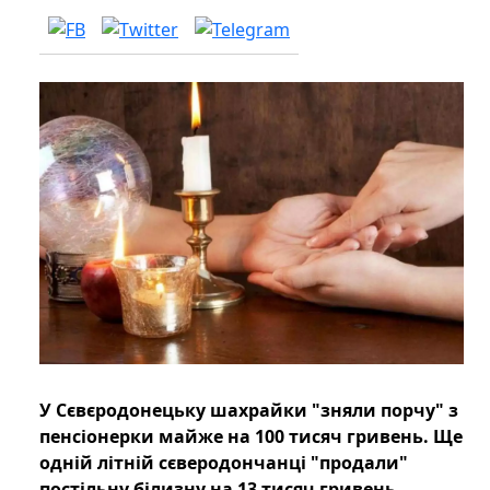
У Сєвєродонецьку шахрайки "зняли порчу" з
пенсіонерки майже на 100 тисяч гривень. Ще
одній літній сєверодончанці "продали"
постільну білизну на 13 тисяч гривень.