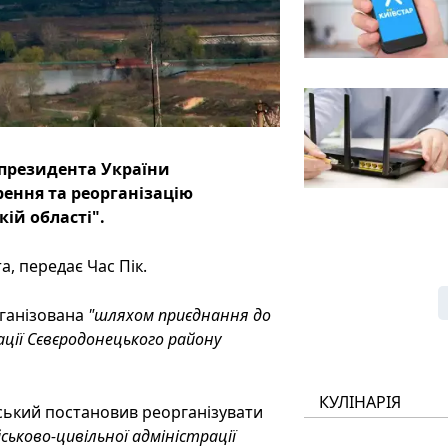
 президента України
ення та реорганізацію
ій області".
, передає Час Пік.
рганізована
"шляхом приєднання до
рації Сєвєродонецького району
КУЛІНАРІЯ
нський постановив реорганізувати
ськово-цивільної адміністрації