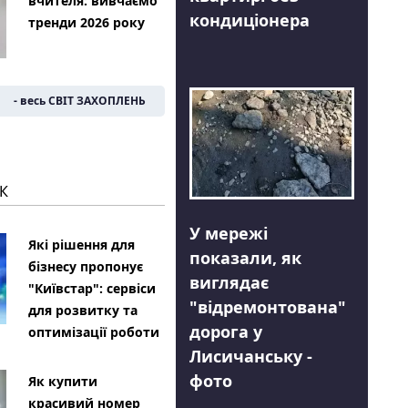
вчителя: вивчаємо
кондиціонера
тренди 2026 року
- весь СВІТ ЗАХОПЛЕНЬ
К
У мережі
Які рішення для
показали, як
бізнесу пропонує
виглядає
"Київстар": сервіси
"відремонтована"
для розвитку та
дорога у
оптимізації роботи
Лисичанську -
фото
Як купити
красивий номер