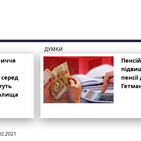
ДУМКИ
личчя
Пенсій
підвищ
 серед
пенсії 
туть
Гетма
валища
02.2021