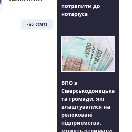
потрапити до
нотаріуса
- всі СТАТТІ
ВПО з
Сіверськодонецька
та громади, які
влаштувалися на
релоковані
підприємства,
можуть отримати