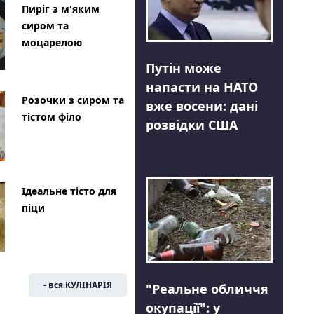
Пиріг з м'яким
сиром та
моцарелою
Путін може
напасти на НАТО
Розочки з сиром та
вже восени: дані
тістом філо
розвідки США
Ідеальне тісто для
піци
- вся КУЛІНАРІЯ
"Реальне обличчя
окупації": у