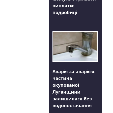
виплати:
подробиці
Аварія за аварією:
частина
окупованої
Луганщини
залишилася без
водопостачання