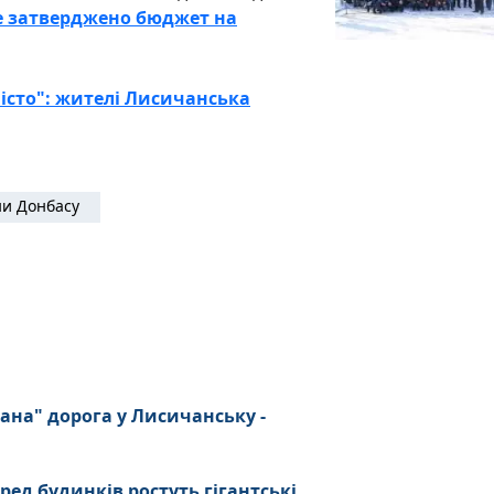
е затверджено бюджет на
місто": жителі Лисичанська
и Донбасу
ана" дорога у Лисичанську -
ред будинків ростуть гігантські