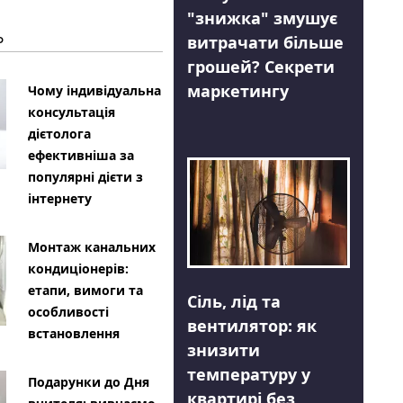
"знижка" змушує
Ь
витрачати більше
грошей? Секрети
маркетингу
Чому індивідуальна
консультація
дієтолога
ефективніша за
популярні дієти з
інтернету
Монтаж канальних
кондиціонерів:
етапи, вимоги та
Сіль, лід та
особливості
вентилятор: як
встановлення
знизити
температуру у
Подарунки до Дня
квартирі без