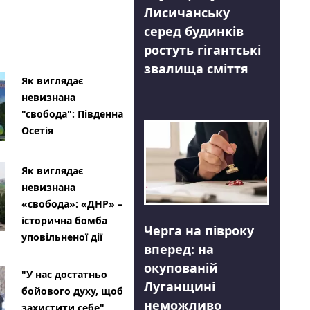
Лисичанську
серед будинків
ростуть гігантські
звалища сміття
Як виглядає
невизнана
"свобода": Південна
Осетія
Як виглядає
невизнана
«свобода»: «ДНР» –
історична бомба
Черга на півроку
уповільненої дії
вперед: на
окупованій
"У нас достатньо
Луганщині
бойового духу, щоб
неможливо
захистити себе"