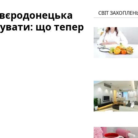
євєродонецька
СВІТ ЗАХОПЛЕН
увати: що тепер