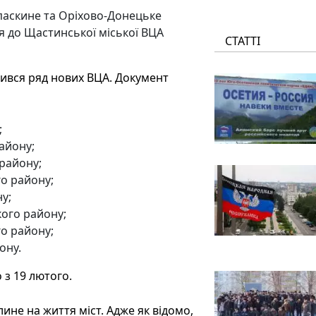
опаскине та Оріхово-Донецьке
 до Щастинської міської ВЦА
СТАТТІ
явився ряд нових ВЦА. Документ
;
айону;
району;
о району;
у;
ого району;
о району;
ону.
 з 19 лютого.
ине на життя міст. Адже як відомо,