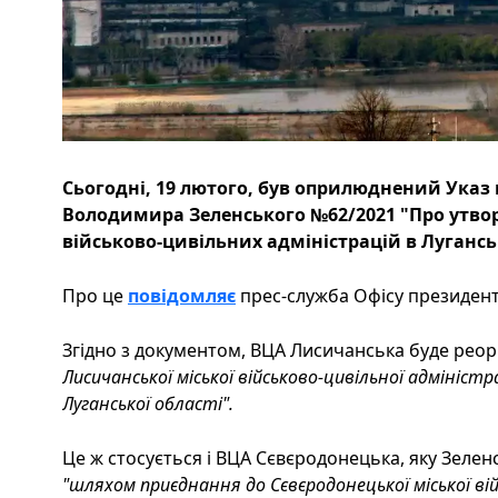
Сьогодні, 19 лютого, був оприлюднений Указ
Володимира Зеленського №62/2021 "Про утвор
військово-цивільних адміністрацій в Луганськ
Про це
повідомляє
прес-служба Офісу президента
Згідно з документом, ВЦА Лисичанська буде рео
Лисичанської міської військово-цивільної адмініст
Луганської області".
Це ж стосується і ВЦА Сєвєродонецька, яку Зеле
"шляхом приєднання до Сєвєродонецької міської вій