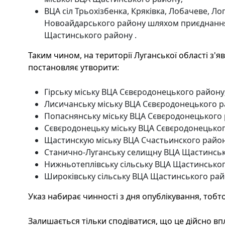
ВЦА сіл Трьохізбенка, Кряківка, Лобачеве, Л
Новоайдарського району шляхом приєднання
Щастинського району .
Таким чином, на території Луганської області з'
постановляє утворити:
Гірську міську ВЦА Сєвєродонецького району
Лисичанську міську ВЦА Сєвєродонецького р
Попаснянську міську ВЦА Сєвєродонецького 
Сєвєродонецьку міську ВЦА Сєвєродонецьког
Щастинскую міську ВЦА Счастьинского район
Станично-Луганську селищну ВЦА Щастинськ
Нижньотеплівську сільську ВЦА Щастинськог
Широківську сільську ВЦА Щастинського рай
Указ набирає чинності з дня опублікування, тобто
Залишається тільки сподіватися, що це дійсно впл