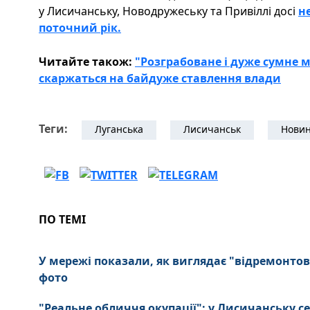
у Лисичанську, Новодружеську та Привіллі досі
н
поточний рік.
Читайте також:
"Розграбоване і дуже сумне 
скаржаться на байдуже ставлення влади
Теги:
Луганська
Лисичанськ
Новин
ПО ТЕМІ
У мережі показали, як виглядає "відремонтов
фото
"Реальне обличчя окупації": у Лисичанську се