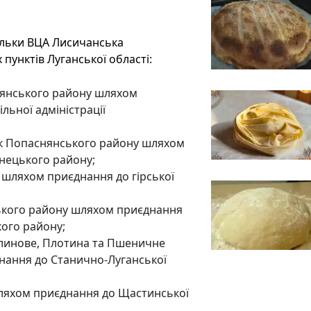
тільки ВЦА Лисичанська
пунктів Луганської області:
снянського району шляхом
льної адміністрації
к Попаснянського району шляхом
онецького району;
шляхом приєднання до гірської
ського району шляхом приєднання
ого району;
алинове, Плотина та Пшеничне
нання до Станично-Луганської
ляхом приєднання до Щастинської