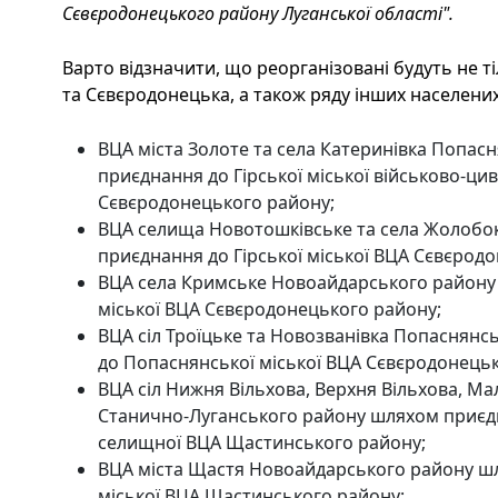
Сєвєродонецького району Луганської області".
Варто відзначити, що реорганізовані будуть не 
та Сєвєродонецька, а також ряду інших населених 
ВЦА міста Золоте та села Катеринівка Попа
приєднання до Гірської міської військово-циві
Сєвєродонецького району;
ВЦА селища Новотошківське та села Жолобо
приєднання до Гірської міської ВЦА Сєвєрод
ВЦА села Кримське Новоайдарського району 
міської ВЦА Сєвєродонецького району;
ВЦА сіл Троїцьке та Новозванівка Попаснян
до Попаснянської міської ВЦА Сєвєродонецьк
ВЦА сіл Нижня Вільхова, Верхня Вільхова, М
Станично-Луганського району шляхом приєд
селищної ВЦА Щастинського району;
ВЦА міста Щастя Новоайдарського району ш
міської ВЦА Щастинського району;