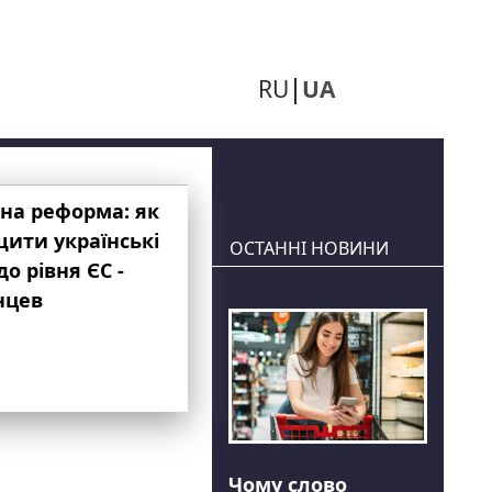
RU
UA
на реформа: як
ити українські
ОСТАННІ НОВИНИ
до рівня ЄС -
нцев
Чому слово