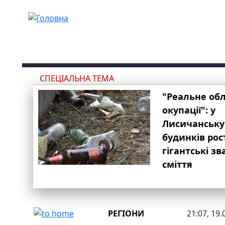
Перейти до основного вмісту
СПЕЦІАЛЬНА ТЕМА
"Реальне об
окупації": у
Лисичанську
будинків рос
гігантські з
сміття
РЕГІОНИ
21:07, 19.