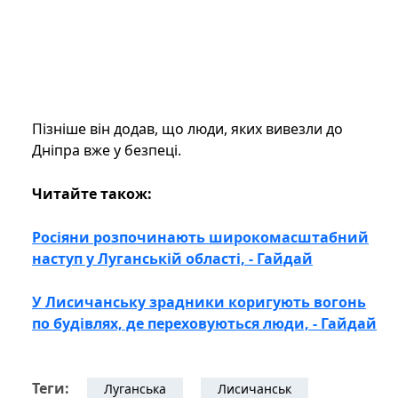
Пізніше він додав, що люди, яких вивезли до
Дніпра вже у безпеці.
Читайте також:
Росіяни розпочинають широкомасштабний
наступ у Луганській області, - Гайдай
У Лисичанську зрадники коригують вогонь
по будівлях, де переховуються люди, - Гайдай
Теги:
Луганська
Лисичанськ