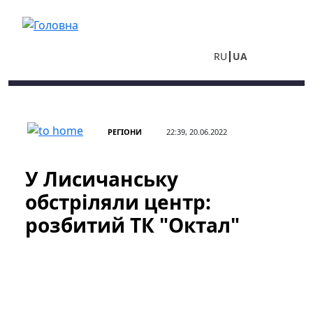
Перейти до основного вмісту
RU
UA
РЕГІОНИ
22:39, 20.06.2022
У Лисичанську
обстріляли центр:
розбитий ТК "Октал"