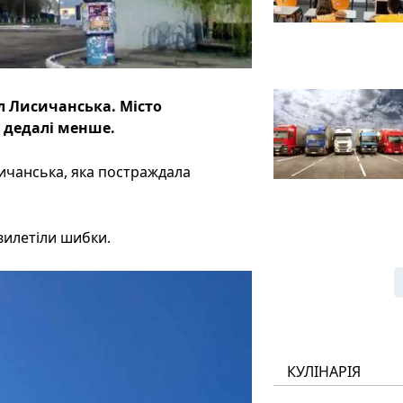
іл Лисичанська. Місто
є дедалі менше.
сичанська, яка постраждала
вилетіли шибки.
КУЛІНАРІЯ