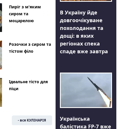
Пиріг з м'яким
В Україну йде
сиром та
довгоочікуване
моцарелою
похолодання та
дощі: в яких
регіонах спека
Розочки з сиром та
спаде вже завтра
тістом філо
Ідеальне тісто для
піци
Українська
- вся КУЛІНАРІЯ
балістика FP-7 вже