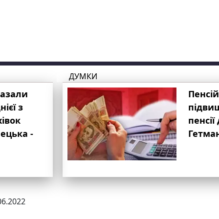
ДУМКИ
казали
Пенсій
ієї з
підвищ
хівок
пенсії 
ецька -
Гетма
06.2022