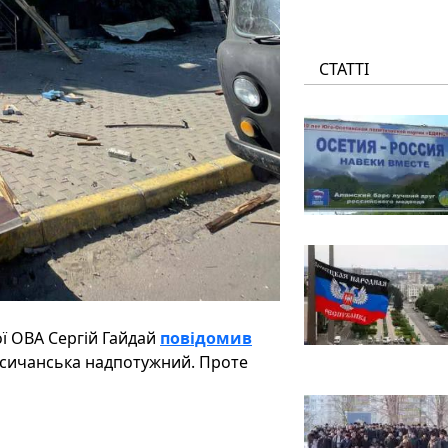
СТАТТІ
ої ОВА Сергій Гайдай
повідомив
Лисичанська надпотужний. Проте