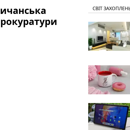
сичанська
СВІТ ЗАХОПЛЕН
прокуратури