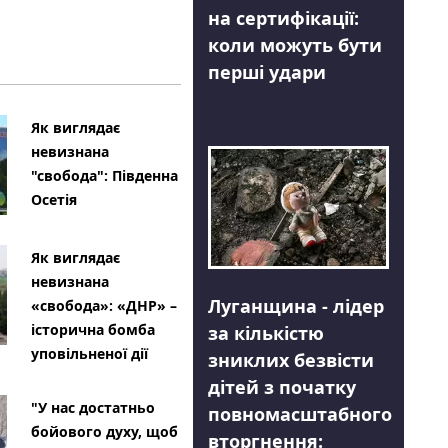
на сертифікації:
коли можуть бути
перші удари
Як виглядає
невизнана
"свобода": Південна
Осетія
Як виглядає
невизнана
Луганщина - лідер
«свобода»: «ДНР» –
історична бомба
за кількістю
уповільненої дії
зниклих безвісти
дітей з початку
"У нас достатньо
повномасштабного
бойового духу, щоб
вторгнення: