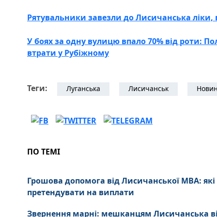
Рятувальники завезли до Лисичанська ліки, 
У боях за одну вулицю впало 70% від роти: П
втрати у Рубіжному
Теги:
Луганська
Лисичанськ
Новин
ПО ТЕМІ
Грошова допомога від Лисичанської МВА: які
претендувати на виплати
Звернення марні: мешканцям Лисичанська в