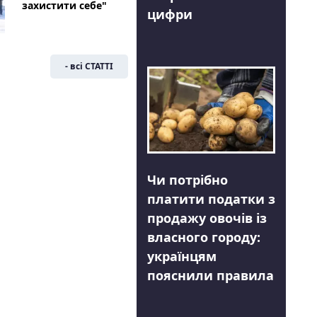
захистити себе"
цифри
- всі СТАТТІ
Чи потрібно
платити податки з
продажу овочів із
власного городу:
українцям
пояснили правила