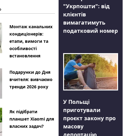
"Укрпошти": від
Ь
клієнтів
вимагатимуть
Монтаж канальних
податковий номер
кондиціонерів:
етапи, вимоги та
особливості
встановлення
Подарунки до Дня
вчителя: вивчаємо
тренди 2026 року
У Польщі
приготували
Як підібрати
проєкт закону про
планшет Xiaomi для
масову
власних задач?
депортацію