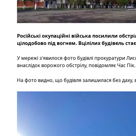
Російські окупаційні війська посилили обстр
цілодобово під вогнем. Вцілілих будівель ста
У мережі з'явилося фото будівлі прокуратури Ли
внаслідок ворожого обстрілу, повідомляє Час Пік.
На фото видно, що будівля залишилася без даху, 