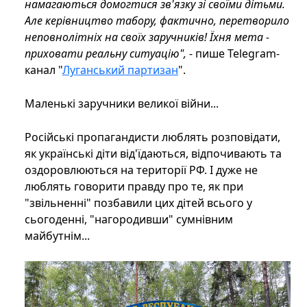
намагаються домогтися зв'язку зі своїми дітьми.
Але керівництво табору, фактично, перетворило
неповнолітніх на своїх заручників! Їхня мета -
приховати реальну ситуацію",
- пише Telegram-
канал "
Луганський партизан
".
Маленькі заручники великої війни...
Російські пропагандисти люблять розповідати,
як українські діти від'їдаються, відпочивають та
оздоровлюються на території РФ. І дуже не
люблять говорити правду про те, як при
"звільненні" позбавили цих дітей всього у
сьогоденні, "нагородивши" сумнівним
майбутнім...