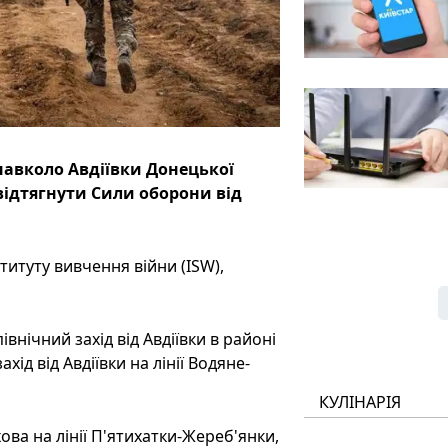
навколо Авдіївки Донецької
 відтягнути Сили оборони від
титуту вивчення війни (ISW),
івнічний захід від Авдіївки в районі
ід від Авдіївки на лінії Водяне-
КУЛІНАРІЯ
ова на лінії П'ятихатки-Жереб'янки,