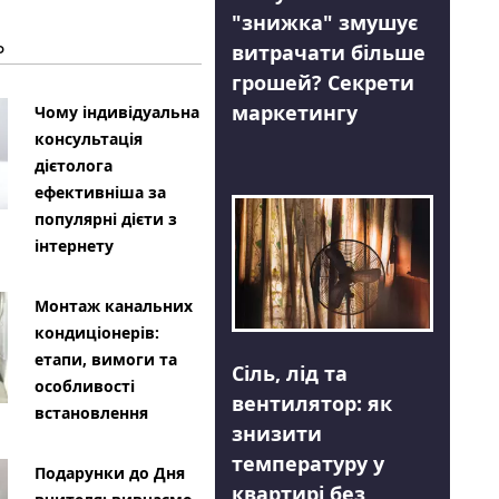
"знижка" змушує
Ь
витрачати більше
грошей? Секрети
маркетингу
Чому індивідуальна
консультація
дієтолога
ефективніша за
популярні дієти з
інтернету
Монтаж канальних
кондиціонерів:
етапи, вимоги та
Сіль, лід та
особливості
вентилятор: як
встановлення
знизити
температуру у
Подарунки до Дня
квартирі без