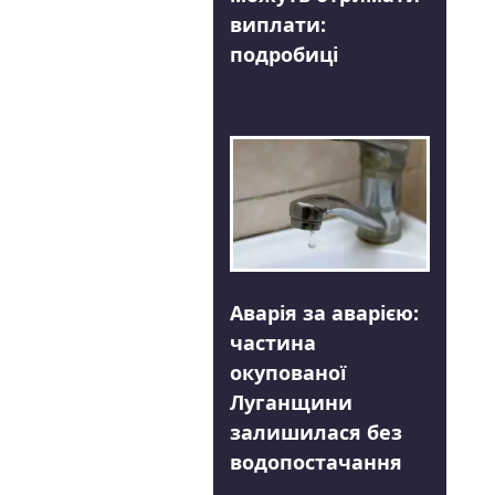
виплати:
подробиці
Аварія за аварією:
частина
окупованої
Луганщини
залишилася без
водопостачання