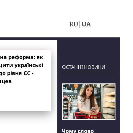
RU
UA
на реформа: як
ити українські
ОСТАННІ НОВИНИ
до рівня ЄС -
нцев
Чому слово