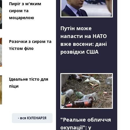
Пиріг з м'яким
сиром та
моцарелою
Путін може
напасти на НАТО
Розочки з сиром та
вже восени: дані
тістом філо
розвідки США
Ідеальне тісто для
піци
- вся КУЛІНАРІЯ
"Реальне обличчя
окупації": у