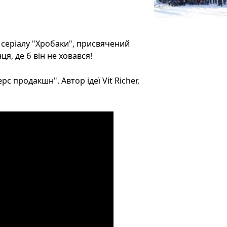
о серіалу "Хробаки", присвячений
я, де б він не ховався!
с продакшн". Автор ідеї Vit Richer,