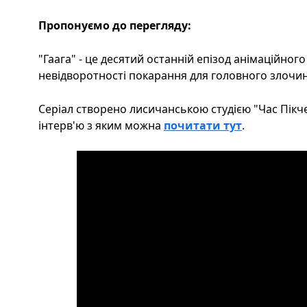
Пропонуємо до перегляду:
"Гаага" - це десятий останній епізод анімаційног
невідворотності покарання для головного злочинц
Серіал створено лисичанською студією "Час Пікчер
інтерв'ю з яким можна
почитати тут
.