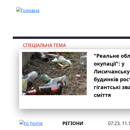
Перейти до основного вмісту
СПЕЦІАЛЬНА ТЕМА
"Реальне об
окупації": у
Лисичанську
будинків рос
гігантські з
сміття
РЕГІОНИ
07:23, 11.