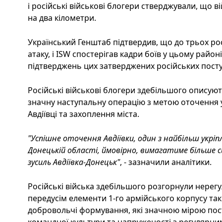
і російські військові блогери стверджували, що 
на два кілометри.
Український Генштаб підтвердив, що до трьох ро
атаку, і ISW спостерігав кадри боїв у цьому район
підтверджень цих затверджених російських посту
Російські військові блогери здебільшого описують
значну наступальну операцію з метою оточення у
Авдіївці та захоплення міста.
"Успішне оточення Авдіївки, один з найбільш укріп
Донецькій області, ймовірно, вимагатиме більше си
зусиль Авдіївка-Донецьк"
, - зазначили аналітики.
Російські війська здебільшого розгорнули нерегул
передусім елементи 1-го армійського корпусу так 
добровольчі формування, які значною мірою пост