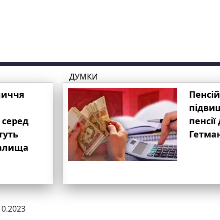
ДУМКИ
личчя
Пенсій
підвищ
 серед
пенсії 
туть
Гетма
валища
10.2023