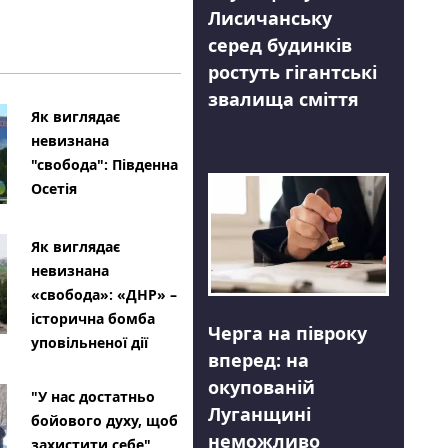
Лисичанську
серед будинків
ростуть гігантські
звалища сміття
Як виглядає
невизнана
"свобода": Південна
Осетія
Як виглядає
невизнана
«свобода»: «ДНР» –
історична бомба
Черга на півроку
уповільненої дії
вперед: на
окупованій
"У нас достатньо
Луганщині
бойового духу, щоб
неможливо
захистити себе"