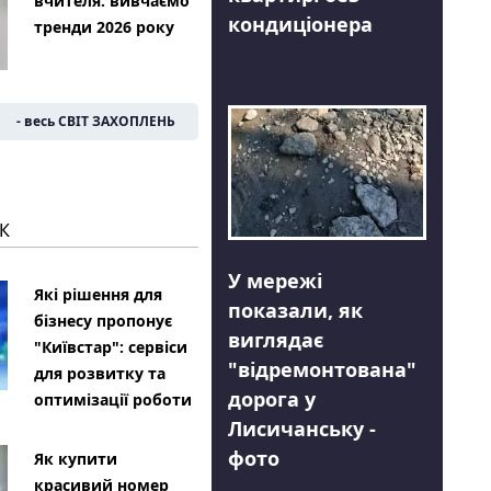
вчителя: вивчаємо
кондиціонера
тренди 2026 року
- весь СВІТ ЗАХОПЛЕНЬ
К
У мережі
Які рішення для
показали, як
бізнесу пропонує
виглядає
"Київстар": сервіси
"відремонтована"
для розвитку та
дорога у
оптимізації роботи
Лисичанську -
фото
Як купити
красивий номер