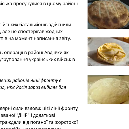
війська просунулися в цьому районі
сійських батальйонів здійснили
і, але не спостерігав жодних
пів на момент написання звіту.
 операції в районі Авдіївки як
груповання українських військ в
лених районів лінії фронту в
л, ніж Росія зараз виділяє для
ярні сили вздовж цієї лінії фронту,
званої "ДНР" і додаткові
раждали від поганої та жорстокої