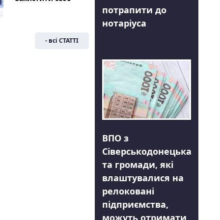
потрапити до
нотаріуса
- всі СТАТТІ
ВПО з
Сіверськодонецька
та громади, які
влаштувалися на
релоковані
підприємства,
можуть отримати