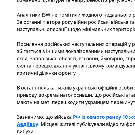
командної культури та напруженості з регулярн
Аналітики ISW не помітили жодного недавнього ро
За останні півтора року війни російські війська 
наступальні операції щодо мінімальних територі
Посилення російських наступальних операцій у р
збігається з іншими локалізованими наступальн
сході Запорізької області, всі вони, ймовірно, сп
сил та перешкоджання українському командуван
критичні ділянки фронту.
В останні кілька тижнів українські офіційні особи
приводу, зокрема наголосивши, що російські атак
мають на меті перешкодити українцям перекинути
Зазначимо, що війська
РФ із самого ранку 10 
Авдіївку
. Місцеві жителі публікували відео та фо
вибухи.