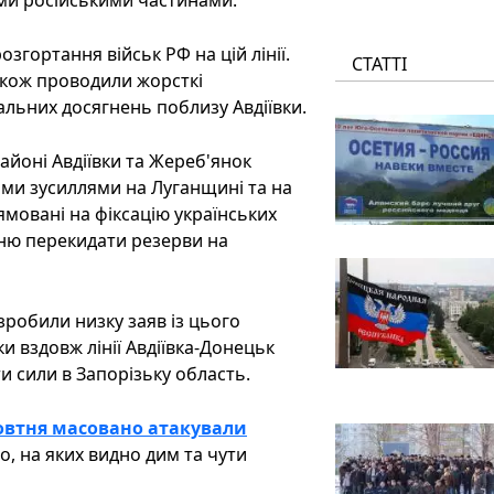
ими російськими частинами.
згортання військ РФ на цій лінії.
СТАТТІ
також проводили жорсткі
альних досягнень поблизу Авдіївки.
айоні Авдіївки та Жереб'янок
ими зусиллями на Луганщині та на
рямовані на фіксацію українських
ню перекидати резерви на
 зробили низку заяв із цього
и вздовж лінії Авдіївка-Донецьк
 сили в Запорізьку область.
жовтня масовано атакували
то, на яких видно дим та чути