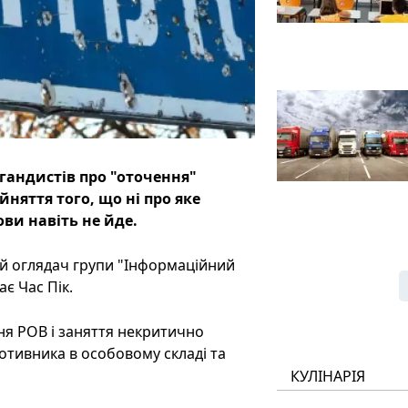
гандистів про "оточення"
йняття того, що ні про яке
ови навіть не йде.
ий оглядач групи "Інформаційний
ає Час Пік.
ня РОВ і заняття некритично
отивника в особовому складі та
КУЛІНАРІЯ