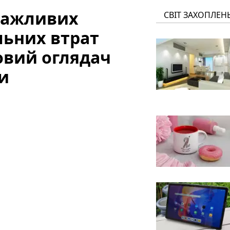
важливих
СВІТ ЗАХОПЛЕН
льних втрат
овий оглядач
ки