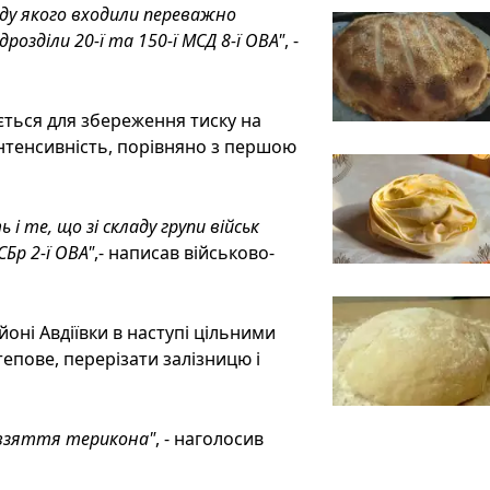
аду якого входили переважно
ідрозділи 20-ї та 150-ї МСД 8-ї ОВА"
, -
ється для збереження тиску на
інтенсивність, порівняно з першою
і те, що зі складу групи військ
Бр 2-ї ОВА"
,- написав військово-
ні Авдіївки в наступі цільними
епове, перерізати залізницю і
о взяття терикона"
, - наголосив