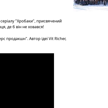
о серіалу "Хробаки", присвячений
я, де б він не ховався!
с продакшн". Автор ідеї Vit Richer,