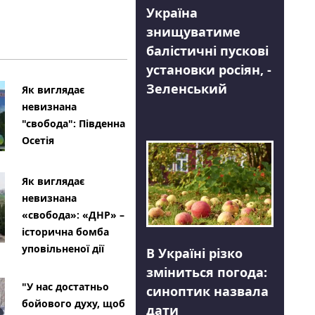
Україна
знищуватиме
балістичні пускові
установки росіян, -
Зеленський
Як виглядає
невизнана
"свобода": Південна
Осетія
Як виглядає
невизнана
«свобода»: «ДНР» –
історична бомба
уповільненої дії
В Україні різко
зміниться погода:
"У нас достатньо
синоптик назвала
бойового духу, щоб
дати