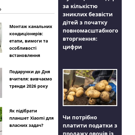
за кількістю
Ь
зниклих безвісти
дітей з початку
Монтаж канальних
повномасштабного
кондиціонерів:
вторгнення:
етапи, вимоги та
цифри
особливості
встановлення
Подарунки до Дня
вчителя: вивчаємо
тренди 2026 року
Як підібрати
Чи потрібно
планшет Xiaomi для
платити податки з
власних задач?
продажу овочів із