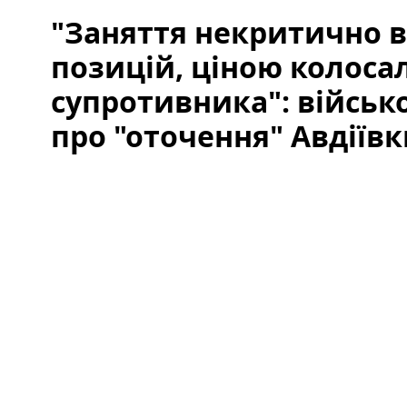
"Заняття некритично 
позицій, ціною колоса
супротивника": військ
про "оточення" Авдіїв