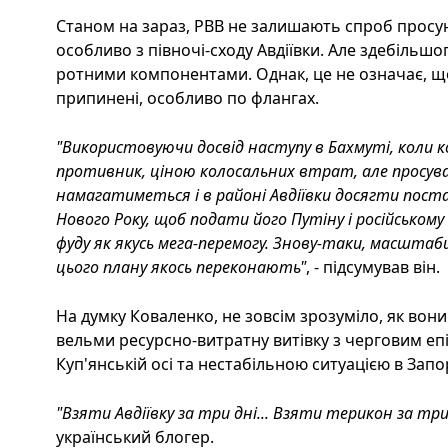
Станом на зараз, РВВ не залишають спроб просун
особливо з півночі-сходу Авдіївки. Але здебільш
ротними компонентами. Однак, це не означає, щ
припинені, особливо по флангах.
"Використовуючи досвід наступу в Бахмуті, кол
противник, ціною колосальних втрат, але просув
намагатиметься і в районі Авдіївки досягти поста
Нового Року, щоб подати його Путіну і російськом
фуду як якусь мега-перемогу. Знову-таки, масштаби
цього плану якось переконають"
, - підсумував він.
На думку Коваленко, не зовсім зрозуміло, як вон
вельми ресурсно-витратну витівку з черговим е
Куп'янській осі та нестабільною ситуацією в Запор
"Взяти Авдіївку за три дні... Взяти терикон за три д
український блогер.