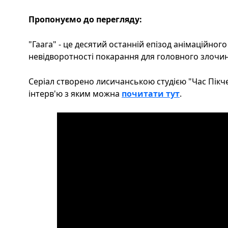
Пропонуємо до перегляду:
"Гаага" - це десятий останній епізод анімаційног
невідворотності покарання для головного злочинц
Серіал створено лисичанською студією "Час Пікчер
інтерв'ю з яким можна
почитати тут
.