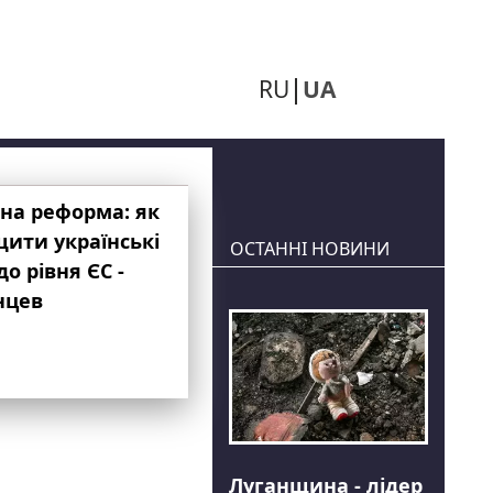
RU
UA
на реформа: як
ити українські
ОСТАННІ НОВИНИ
до рівня ЄС -
нцев
Луганщина - лідер