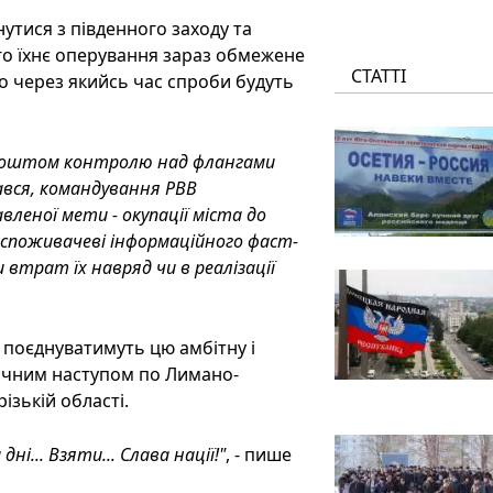
утися з південного заходу та
ого їхнє оперування зараз обмежене
СТАТТІ
о через якийсь час спроби будуть
и коштом контролю над флангами
ався, командування РВВ
вленої мети - окупації міста до
у споживачеві інформаційного фаст-
 втрат їх навряд чи в реалізації
и поєднуватимуть цю амбітну і
пічним наступом по Лимано-
ізькій області.
ні... Взяти... Слава нації!"
, - пише