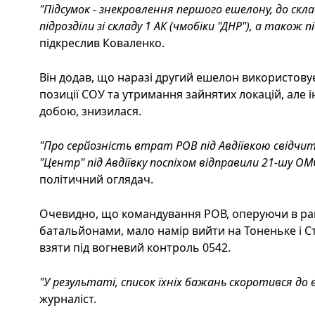
"Підсумок - знекровлення першого ешелону, до скл
підрозділи зі складу 1 АК (чмобіки "ДНР"), а також п
підкреслив Коваленко.
Він додав, що наразі другий ешелон використову
позиції СОУ та утримання зайнятих локацій, але 
добою, знизилася.
"Про серйозність втрат РОВ під Авдіївкою свідчить 
"Центр" під Авдіївку поспіхом відправили 21-шу ОМС
політичний оглядач.
Очевидно, що командування РОВ, оперуючи в райо
батальйонами, мало намір вийти на Тоненьке і Ст
взяти під вогневий контроль 0542.
"У результаті, список їхніх бажань скоротився д
журналіст.