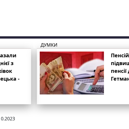
ДУМКИ
казали
Пенсій
ієї з
підвищ
хівок
пенсії 
ецька -
Гетма
10.2023