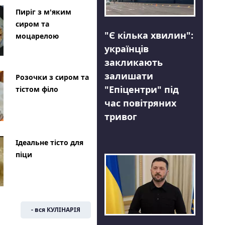
Пиріг з м'яким
сиром та
"Є кілька хвилин":
моцарелою
українців
закликають
залишати
Розочки з сиром та
"Епіцентри" під
тістом філо
час повітряних
тривог
Ідеальне тісто для
піци
- вся КУЛІНАРІЯ