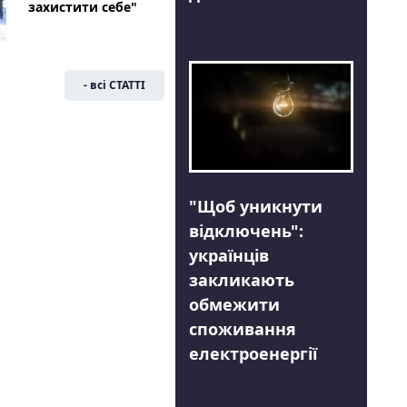
захистити себе"
- всі СТАТТІ
"Щоб уникнути
відключень":
українців
закликають
обмежити
споживання
електроенергії