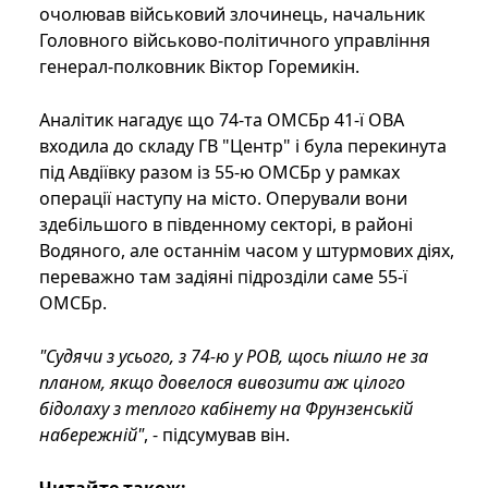
очолював військовий злочинець, начальник
Головного військово-політичного управління
генерал-полковник Віктор Горемикін.
Аналітик нагадує що 74-та ОМСБр 41-ї ОВА
входила до складу ГВ "Центр" і була перекинута
під Авдіївку разом із 55-ю ОМСБр у рамках
операції наступу на місто. Оперували вони
здебільшого в південному секторі, в районі
Водяного, але останнім часом у штурмових діях,
переважно там задіяні підрозділи саме 55-ї
ОМСБр.
"Судячи з усього, з 74-ю у РОВ, щось пішло не за
планом, якщо довелося вивозити аж цілого
бідолаху з теплого кабінету на Фрунзенській
набережній"
, - підсумував він.