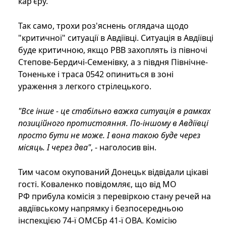
кар'єру.
Так само, трохи роз'яснень оглядача щодо
"критичної" ситуації в Авдіївці. Ситуація в Авдіївці
буде критичною, якщо РВВ захоплять із півночі
Степове-Бердичі-Семенівку, а з півдня Північне-
Тоненьке і траса 0542 опиниться в зоні
ураження з легкого стрілецького.
"Все інше - це стабільно важка ситуація в рамках
позиційного протистояння. По-іншому в Авдіївці
просто бути не може. І вона такою буде через
місяць. І через два"
, - наголосив він.
Тим часом окупований Донецьк відвідали цікаві
гості. Коваленко повідомляє, що від МО
РФ прибула комісія з перевіркою стану речей на
авдіївському напрямку і безпосередньою
інспекцією 74-ї ОМСБр 41-ї ОВА. Комісію