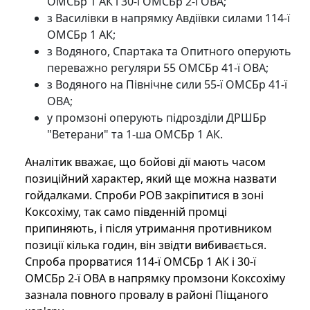
ОМСБр 1 АК і 30-ї ОМСБр 2-ї ОВА;
з Василівки в напрямку Авдіївки силами 114-ї
ОМСБр 1 АК;
з Водяного, Спартака та Опитного оперують
переважно регуляри 55 ОМСБр 41-ї ОВА;
з Водяного на Північне сили 55-ї ОМСБр 41-ї
ОВА;
у промзоні оперують підрозділи ДРШБр
"Ветерани" та 1-ша ОМСБр 1 АК.
Аналітик вважає, що бойові дії мають часом
позиційний характер, який ще можна назвати
гойдалками. Спроби РОВ закріпитися в зоні
Коксохіму, так само південній промці
припиняють, і після утримання противником
позиції кілька годин, він звідти вибивається.
Спроба прорватися 114-ї ОМСБр 1 АК і 30-ї
ОМСБр 2-ї ОВА в напрямку промзони Коксохіму
зазнала повного провалу в районі Піщаного