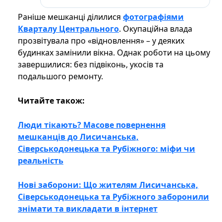
Раніше мешканці ділилися
фотографіями
Кварталу Центрального
. Окупаційна влада
прозвітувала про «відновлення» – у деяких
будинках замінили вікна. Однак роботи на цьому
завершилися: без підвіконь, укосів та
подальшого ремонту.
Читайте також:
Люди тікають? Масове повернення
мешканців до Лисичанська,
Сіверськодонецька та Рубіжного: міфи чи
реальність
Нові заборони: Що жителям Лисичанська,
Сіверськодонецька та Рубіжного заборонили
знімати та викладати в інтернет