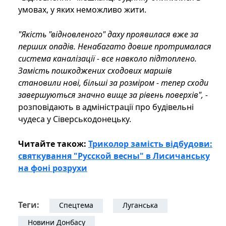
умовах, у яких неможливо жити.
"Якість "відновленого" даху проявилася вже за
перших опадів. Ненабагато довше протрималася
система каналізації - все навколо підтоплено.
Замість пошкоджених сходових маршів
становили нові, більші за розміром - тепер сходи
завершуються значно вище за рівень поверхів", -
розповідають в адміністрації про будівельні
чудеса у Сіверськодонецьку.
Читайте також:
Триколор замість відбудови:
святкування "Русской весны" в Лисичанську
на фоні розрухи
Теги:
Спецтема
Луганська
Новини Донбасу