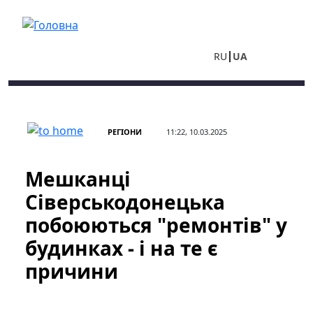
Перейти до основного вмісту
RU
UA
РЕГІОНИ
11:22, 10.03.2025
Мешканці
Сіверськодонецька
побоюються "ремонтів" у
будинках - і на те є
причини