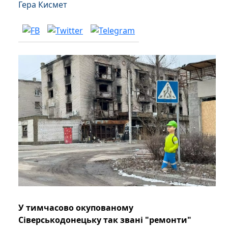
Гера Кисмет
У тимчасово окупованому
Сіверськодонецьку так звані "ремонти"