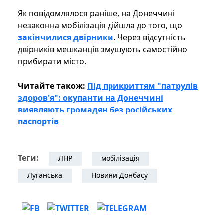
Як повідомлялося раніше, на Донеччині
незаконна мобілізація дійшла до того, що
закінчилися двірники
. Через відсутність
двірників мешканців змушують самостійно
прибирати місто.
Читайте також:
Під прикриттям "патрулів
здоров'я": окупанти на Донеччині
виявляють громадян без російських
паспортів
Теги:
ЛНР
мобілізація
Луганська
Новини Донбасу