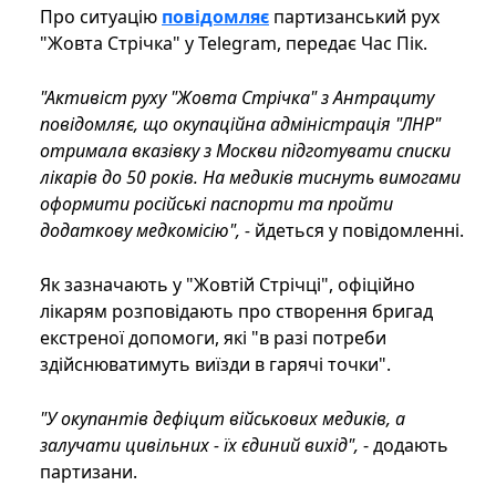
Про ситуацію
повідомляє
партизанський рух
"Жовта Стрічка" у Telegram, передає Час Пік.
"Активіст руху "Жовта Стрічка" з Антрациту
повідомляє, що окупаційна адміністрація "ЛНР"
отримала вказівку з Москви підготувати списки
лікарів до 50 років. На медиків тиснуть вимогами
оформити російські паспорти та пройти
додаткову медкомісію", -
йдеться у повідомленні.
Як зазначають у "Жовтій Стрічці", офіційно
лікарям розповідають про створення бригад
екстреної допомоги, які "в разі потреби
здійснюватимуть виїзди в гарячі точки".
"У окупантів дефіцит військових медиків, а
залучати цивільних - їх єдиний вихід",
- додають
партизани.