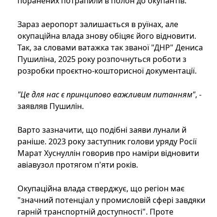
поранених потрапили в полон до окупантів.
Зараз аеропорт залишається в руїнах, але
окупаційна влада знову обіцяє його відновити.
Так, за словами ватажка так званої "ДНР" Дениса
Пушиліна, 2025 року розпочнуться роботи з
розробки проєктно-кошторисної документації.
"Це для нас є принципово важливим питанням"
, -
заявляв Пушилін.
Варто зазначити, що подібні заяви лунали й
раніше. 2023 року заступник голови уряду Росії
Марат Хуснуллін говорив про наміри відновити
авіавузол протягом п'яти років.
Окупаційна влада стверджує, що регіон має
"значний потенціал у промисловій сфері завдяки
гарній транспортній доступності". Проте