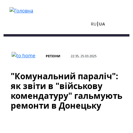
Перейти до основного вмісту
RU
UA
РЕГІОНИ
22:35, 25.03.2025
"Комунальний параліч":
як звіти в "військову
комендатуру" гальмують
ремонти в Донецьку