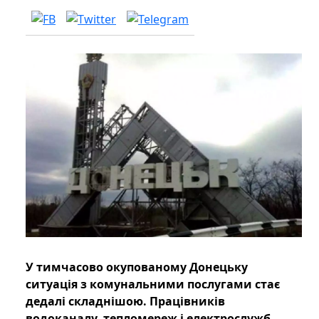
У тимчасово окупованому Донецьку
ситуація з комунальними послугами стає
дедалі складнішою. Працівників
водоканалу, тепломереж і електрослужб