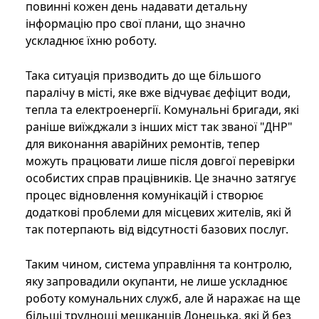
повинні кожен день надавати детальну
інформацію про свої плани, що значно
ускладнює їхню роботу.
Така ситуація призводить до ще більшого
паралічу в місті, яке вже відчуває дефіцит води,
тепла та електроенергії. Комунальні бригади, які
раніше виїжджали з інших міст так званої "ДНР"
для виконання аварійних ремонтів, тепер
можуть працювати лише після довгої перевірки
особистих справ працівників. Це значно затягує
процес відновлення комунікацій і створює
додаткові проблеми для місцевих жителів, які й
так потерпають від відсутності базових послуг.
Таким чином, система управління та контролю,
яку запровадили окупанти, не лише ускладнює
роботу комунальних служб, але й наражає на ще
більші труднощі мешканців Донецька, які й без