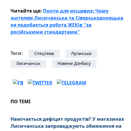
Читайте ще:
Понти для місцевих: Чому
жителям Лисичанська та Сіверськодонецька
не подобається робота ЖЕКів "за
російськими стандартами"
Теги:
Спецтема
Луганська
Лисичанськ
Новини Донбасу
ПО ТЕМІ
Намічається дефіцит продуктів? У магазинах
Лисичанська запроваджують обмеження на