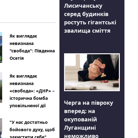
Лисичанську
серед будинків
ростуть гігантські
звалища сміття
Як виглядає
невизнана
"свобода": Південна
Осетія
Як виглядає
невизнана
«свобода»: «ДНР» –
історична бомба
Черга на півроку
уповільненої дії
вперед: на
окупованій
"У нас достатньо
Луганщині
бойового духу, щоб
неможливо
захистити себе"