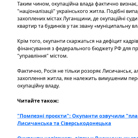
Таким чином, окупаційна влада фактично визнає,
"націоналізації" українського житла. Подібні вип
захоплених містах Луганщини, де окупаційні суд
квартир та будинків у так звану «муніципальну вл
Крім того, окупанти скаржаться на дефіцит кадрі
фінансування з федерального бюджету РФ для п
"управління" містом.
Фактично, Росія не тільки розоряє Лисичанськ, а
захоплення житла, яке належить вимушеним пере
окупаційну владу.
Читайте також:
"Помпезні проєкти": Окупанти озвучили "пла
Лисичанська та Сіверськодонецька