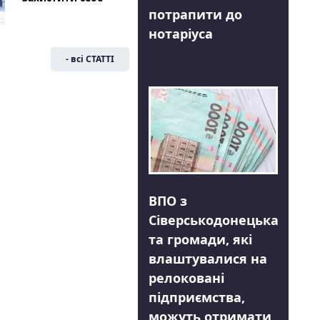
потрапити до
нотаріуса
- всі СТАТТІ
ВПО з
Сіверськодонецька
та громади, які
влаштувалися на
релоковані
підприємства,
можуть отримати