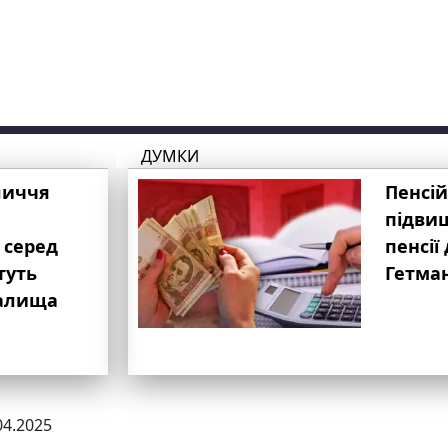
ДУМКИ
личчя
Пенсій
підвищ
 серед
пенсії 
туть
Гетма
валища
04.2025