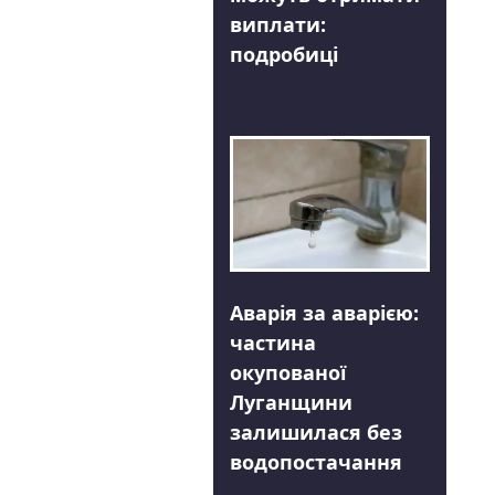
виплати:
подробиці
Аварія за аварією:
частина
окупованої
Луганщини
залишилася без
водопостачання