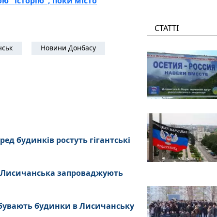
ю "історію", поки місто
СТАТТІ
нськ
Новини Донбасу
ред будинків ростуть гігантські
х Лисичанська запроваджують
ребувають будинки в Лисичанську