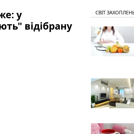
е: у
СВІТ ЗАХОПЛЕН
ть" відібрану