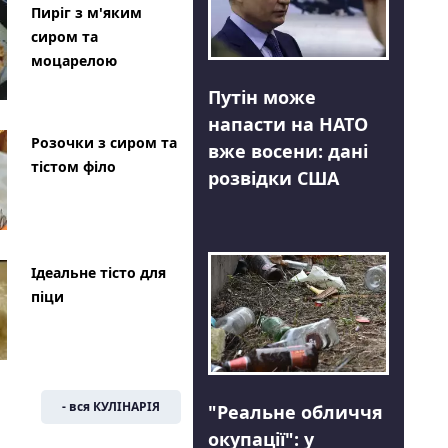
Пиріг з м'яким
сиром та
моцарелою
Путін може
напасти на НАТО
Розочки з сиром та
вже восени: дані
тістом філо
розвідки США
Ідеальне тісто для
піци
- вся КУЛІНАРІЯ
"Реальне обличчя
окупації": у