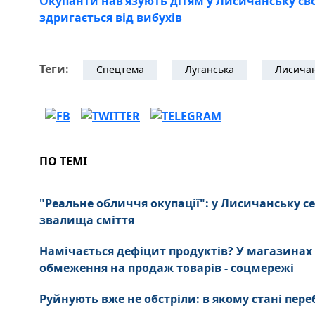
Окупанти нав’язують дітям у Лисичанську сво
здригається від вибухів
Теги:
Спецтема
Луганська
Лисича
ПО ТЕМІ
"Реальне обличчя окупації": у Лисичанську се
звалища сміття
Намічається дефіцит продуктів? У магазина
обмеження на продаж товарів - соцмережі
Руйнують вже не обстріли: в якому стані пе