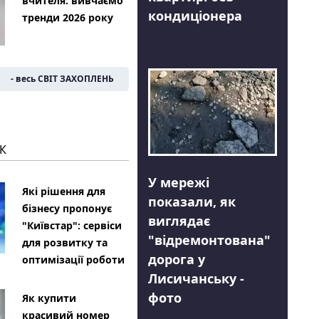
вчителя: вивчаємо
кондиціонера
тренди 2026 року
- весь СВІТ ЗАХОПЛЕНЬ
К
У мережі
Які рішення для
показали, як
бізнесу пропонує
виглядає
"Київстар": сервіси
"відремонтована"
для розвитку та
дорога у
оптимізації роботи
Лисичанську -
фото
Як купити
красивий номер