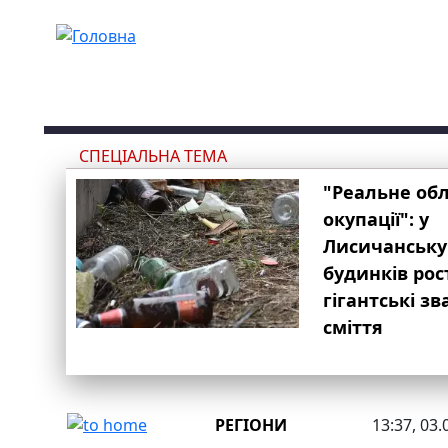
Перейти до основного вмісту
СПЕЦІАЛЬНА ТЕМА
"Реальне об
окупації": у
Лисичанську
будинків рос
гігантські з
сміття
РЕГІОНИ
13:37, 03.