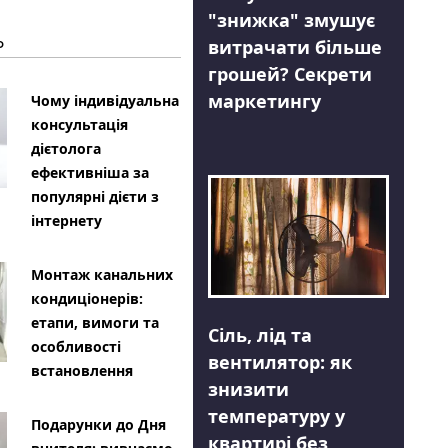
"знижка" змушує
Ь
витрачати більше
грошей? Секрети
маркетингу
Чому індивідуальна
консультація
дієтолога
ефективніша за
популярні дієти з
інтернету
Монтаж канальних
кондиціонерів:
етапи, вимоги та
Сіль, лід та
особливості
вентилятор: як
встановлення
знизити
температуру у
Подарунки до Дня
квартирі без