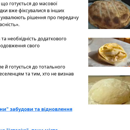
 що готується до масової
адки вже фіксувалися в інших
и ухвалюють рішення про передачу
асність».
в та необхідність додаткового
родовження свого
ле й готується до тотального
селенцям та тим, хто не визнав
ни" забудови та відновлення