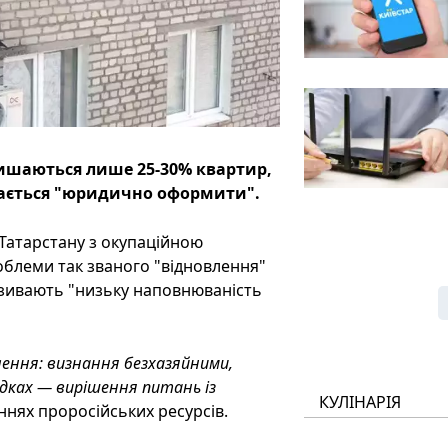
ишаються лише 25-30% квартир,
гається "юридично оформити".
 Татарстану з окупаційною
облеми так званого "відновлення"
зивають "низьку наповнюваність
ння: визнання безхазяйними,
адках — вирішення питань із
КУЛІНАРІЯ
нях проросійських ресурсів.