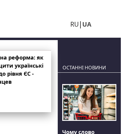
RU
UA
на реформа: як
ити українські
ОСТАННІ НОВИНИ
до рівня ЄС -
нцев
Чому слово