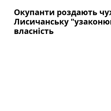
Окупанти роздають чуж
Лисичанську "узаконюю
власність