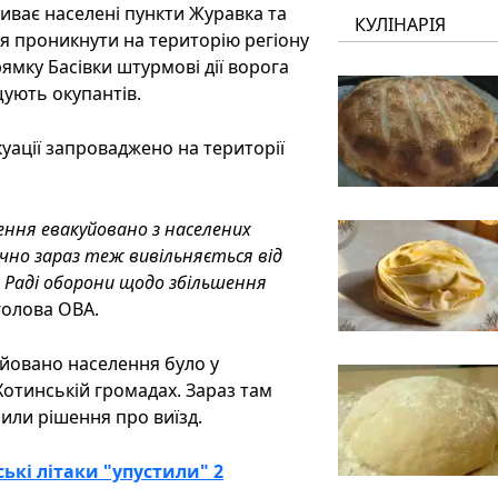
иває населені пункти Журавка та
КУЛІНАРІЯ
ся проникнути на територію регіону
рямку Басівки штурмові дії ворога
ують окупантів.
куації запроваджено на території
ення евакуйовано з населених
ично зараз теж вивільняється від
й Раді оборони щодо збільшення
голова ОВА.
куйовано населення було у
Хотинській громадах. Зараз там
лили рішення про виїзд.
ські літаки "упустили" 2