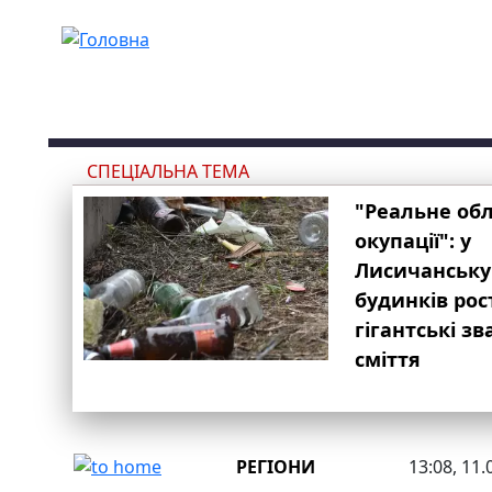
Перейти до основного вмісту
СПЕЦІАЛЬНА ТЕМА
"Реальне об
окупації": у
Лисичанську
будинків рос
гігантські з
сміття
РЕГІОНИ
13:08, 11.