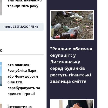
вчителя: вивчаємо
тренди 2026 року
- весь СВІТ ЗАХОПЛЕНЬ
"Реальне обличчя
К
окупації": у
Лисичанську
Хто власник
серед будинків
Республіка Парк,
ростуть гігантські
або Чому дороги
звалища сміття
біля ТРЦ
перебудовують за
приватні гроші
Інтерактивна