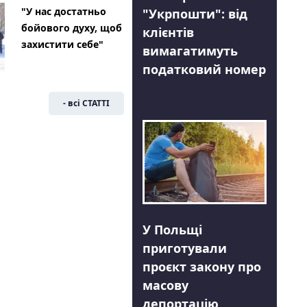
"У нас достатньо
"Укрпошти": від
бойового духу, щоб
клієнтів
захистити себе"
вимагатимуть
податковий номер
- всі СТАТТІ
У Польщі
приготували
проєкт закону про
масову
депортацію