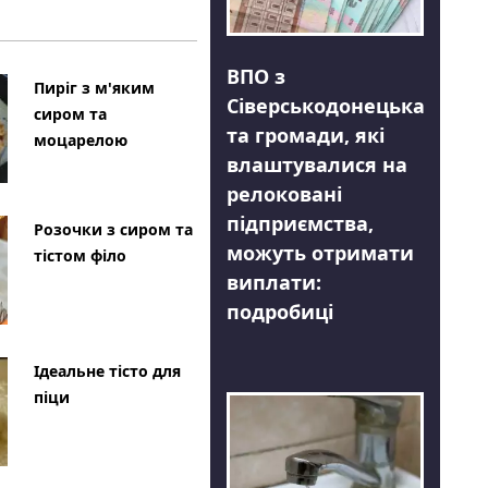
ВПО з
Пиріг з м'яким
Сіверськодонецька
сиром та
та громади, які
моцарелою
влаштувалися на
релоковані
підприємства,
Розочки з сиром та
можуть отримати
тістом філо
виплати:
подробиці
Ідеальне тісто для
піци