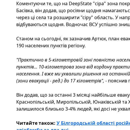
Коментуючи те, що на DeepState "сіра" зона покр
Басівка, він додав, що росіяни щодня намагають
через ці села та розширити "сіру" область. У нап
відбуваються щодня. Водночас ВСУ успішно знищ
Станом на сьогодні, як зазначив Артюх, план ева
190 населених пунктів регіону.
"Практично в 5-кілометровій зоні повністю насел
пунктів... 10-кілометрова зона від кордону практ
населення. І вже ми ухвалили рішення на останні
(зони евакуації - ред.) до 17 кілометрів",
- пояснив 
Він додав, що за останні 3 місяці найбільше ева
Краснопільській, Миропільській, Юнаківській та 
залишилося близько 3-4% людей, які досі не ухва
Читайте також:
У Білгородській області росій