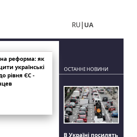
RU
UA
на реформа: як
ити українські
ОСТАННІ НОВИНИ
до рівня ЄС -
нцев
В Україні посилять