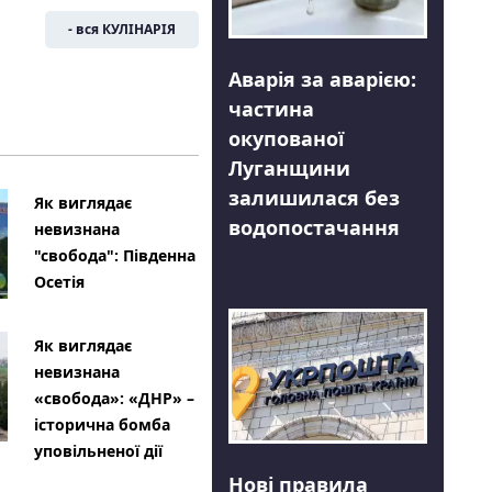
- вся КУЛІНАРІЯ
Аварія за аварією:
частина
окупованої
Луганщини
залишилася без
Як виглядає
водопостачання
невизнана
"свобода": Південна
Осетія
Як виглядає
невизнана
«свобода»: «ДНР» –
історична бомба
уповільненої дії
Нові правила