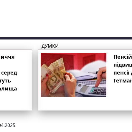
ДУМКИ
личчя
Пенсій
підвищ
 серед
пенсії 
туть
Гетма
валища
04.2025