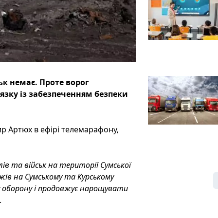
ськ немає. Проте ворог
'язку із забезпеченням безпеки
р Артюх в ефірі телемарафону,
ів та військ на території Сумської
жів на Сумському та Курському
у оборону і продовжує нарощувати
.