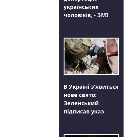
українських
чоловіків, - ЗМІ
В Україні з'явиться
нове свято:
Зеленський
підписав указ