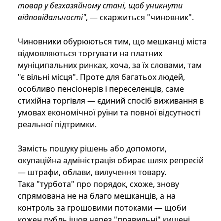
товар у безхазяйному стані, щоб уникнути
відповідальності"
, — скаржиться "чиновник".
Чиновники обурюються тим, що мешканці міста
відмовляються торгувати на платних
муніципальних ринках, хоча, за їх словами, там
"є вільні місця". Проте для багатьох людей,
особливо пенсіонерів і переселенців, саме
стихійна торгівля — єдиний спосіб виживання в
умовах економічної руїни та повної відсутності
реальної підтримки.
Замість пошуку рішень або допомоги,
окупаційна адміністрація обирає шлях репресій
— штрафи, облави, вилучення товару.
Така "турбота" про порядок, схоже, знову
спрямована не на благо мешканців, а на
контроль за грошовими потоками — щоби
кожен рубль ішов через "правильні" кишені.