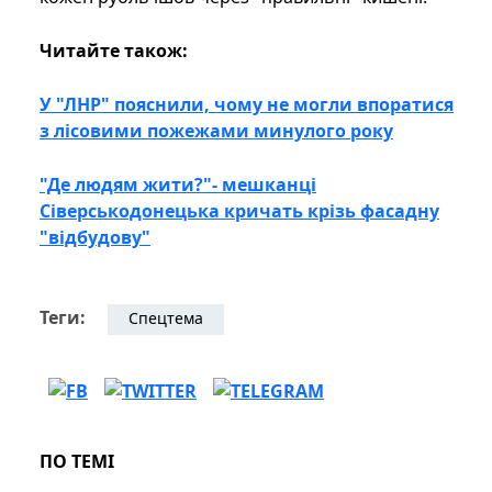
Читайте також:
У "ЛНР" пояснили, чому не могли впоратися
з лісовими пожежами минулого року
"Де людям жити?"- мешканці
Сіверськодонецька кричать крізь фасадну
"відбудову"
Теги:
Спецтема
ПО ТЕМІ