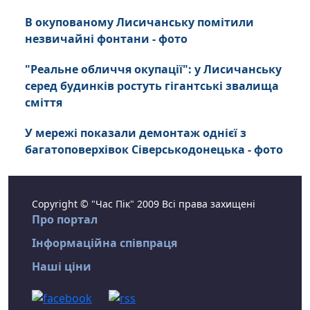
В окупованому Лисичанську помітили
незвичайні фонтани - фото
"Реальне обличчя окупації": у Лисичанську
серед будинків ростуть гігантські звалища
сміття
У мережі показали демонтаж однієї з
багатоповерхівок Сіверськодонецька - фото
Copyright © "Час Пік" 2009 Всі права захищені
Про портал
Інформаційна співпраця
Наші ціни