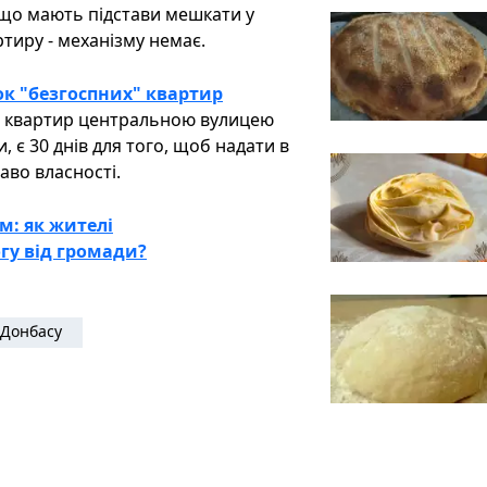
, що мають підстави мешкати у
тиру - механізму немає.
ок "безгоспних" квартир
 9 квартир центральною вулицею
, є 30 днів для того, щоб надати в
аво власності.
м: як жителі
гу від громади?
Донбасу