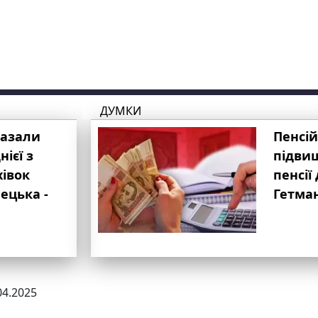
ДУМКИ
казали
Пенсій
ієї з
підвищ
хівок
пенсії 
ецька -
Гетма
04.2025