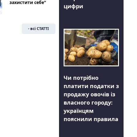
захистити себе"
цифри
- всі СТАТТІ
Чи потрібно
платити податки з
продажу овочів із
власного городу:
українцям
пояснили правила