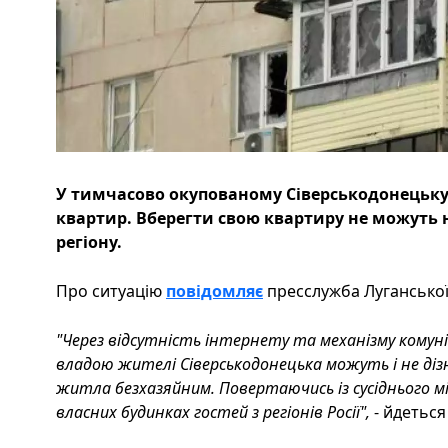
У тимчасово окупованому Сіверськодонецьку
квартир. Вберегти свою квартиру не можуть на
регіону.
Про ситуацію
повідомляє
пресслужба Луганської 
"Через відсутність інтернету та механізму комуні
владою жителі Сіверськодонецька можуть і не діз
житла безхазяйним. Повертаючись із сусіднього мі
власних будинках гостей з регіонів Росії",
- йдеться