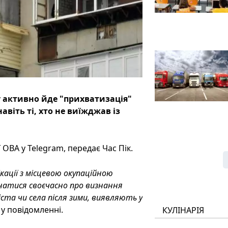
 активно йде "прихватизація"
віть ті, хто не виїжджав із
ОВА у Telegram, передає Час Пік.
кації з місцевою окупаційною
натися своєчасно про визнання
ста чи села після зими, виявляють у
 у повідомленні.
КУЛІНАРІЯ