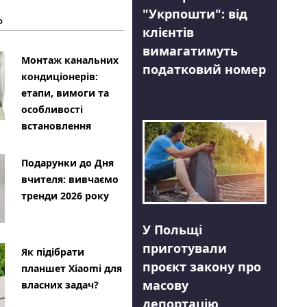
"Укрпошти": від
Ь
клієнтів
вимагатимуть
Монтаж канальних
податковий номер
кондиціонерів:
етапи, вимоги та
особливості
встановлення
Подарунки до Дня
вчителя: вивчаємо
тренди 2026 року
У Польщі
приготували
Як підібрати
проєкт закону про
планшет Xiaomi для
масову
власних задач?
депортацію