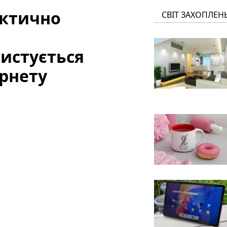
актично
СВІТ ЗАХОПЛЕН
истується
ернету