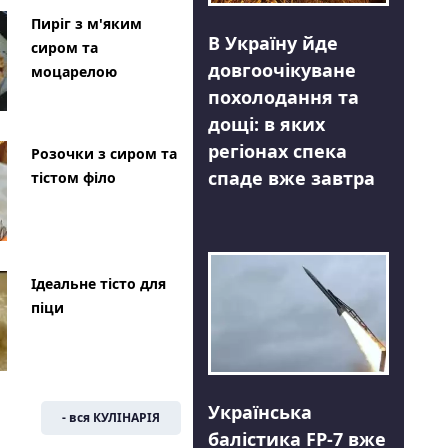
Пиріг з м'яким
В Україну йде
сиром та
довгоочікуване
моцарелою
похолодання та
дощі: в яких
регіонах спека
Розочки з сиром та
спаде вже завтра
тістом філо
Ідеальне тісто для
піци
Українська
- вся КУЛІНАРІЯ
балістика FP-7 вже