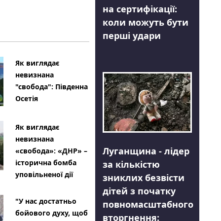
на сертифікації:
коли можуть бути
перші удари
Як виглядає
невизнана
"свобода": Південна
Осетія
Як виглядає
невизнана
Луганщина - лідер
«свобода»: «ДНР» –
історична бомба
за кількістю
уповільненої дії
зниклих безвісти
дітей з початку
"У нас достатньо
повномасштабного
бойового духу, щоб
вторгнення: