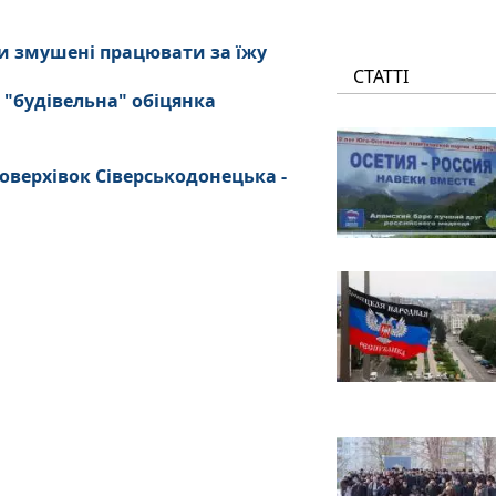
и змушені працювати за їжу
СТАТТІ
 "будівельна" обіцянка
оверхівок Сіверськодонецька -