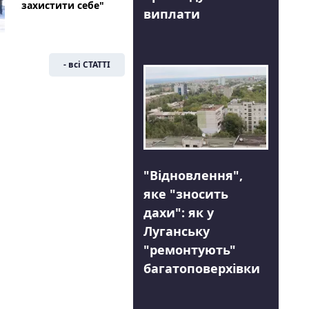
захистити себе"
виплати
- всі СТАТТІ
"Відновлення",
яке "зносить
дахи": як у
Луганську
"ремонтують"
багатоповерхівки