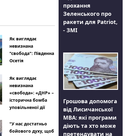
прохання
Зеленського про
ракети для Patriot,
- ЗМІ
Як виглядає
невизнана
"свобода": Південна
Осетія
Як виглядає
невизнана
«свобода»: «ДНР» –
історична бомба
Грошова допомога
уповільненої дії
від Лисичанської
МВА: які програми
"У нас достатньо
діють та хто може
бойового духу, щоб
претендувати на