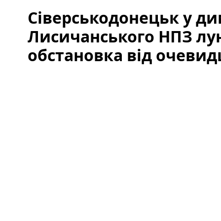
Сіверськодонецьк у дим
Лисичанського НПЗ лу
обстановка від очевид