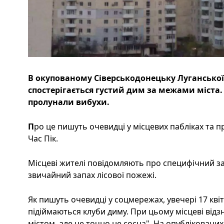
В окупованому Сіверськодонецьку Луганської 
спостерігається густий дим за межами міста.
пролунали вибухи.
П
ро це пишуть очевидці у місцевих пабліках та п
Час Пік.
Місцеві жителі повідомляють про специфічний за
звичайний запах лісової пожежі.
Як пишуть очевидці у соцмережах, увечері 17 квіт
підіймаються клуби диму. При цьому місцеві від
містом, але це точно не сосна". На опубліковани