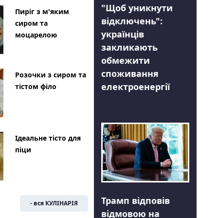
"Щоб уникнути
Пиріг з м'яким
відключень":
сиром та
українців
моцарелою
закликають
обмежити
споживання
Розочки з сиром та
електроенергії
тістом філо
Ідеальне тісто для
піци
Трамп відповів
- вся КУЛІНАРІЯ
відмовою на