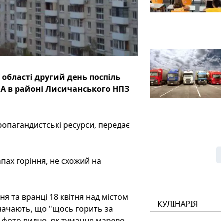
області другий день поспіль
 А в районі Лисичанського НПЗ
ропагандистські ресурси, передає
пах горіння, не схожий на
ня та вранці 18 квітня над містом
КУЛІНАРІЯ
значають, що "щось горить за
х фото видно, як туманне марево