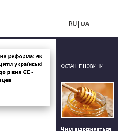
RU
UA
на реформа: як
ити українські
ОСТАННІ НОВИНИ
до рівня ЄС -
нцев
Чим відрізняється