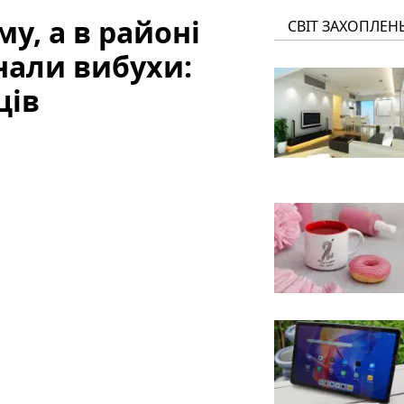
у, а в районі
СВІТ ЗАХОПЛЕН
нали вибухи:
ців