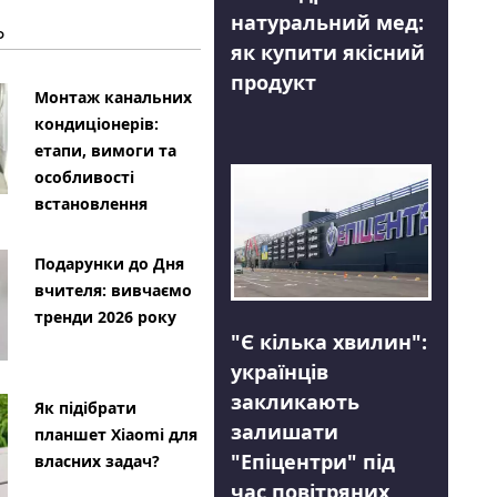
натуральний мед:
Ь
як купити якісний
продукт
Монтаж канальних
кондиціонерів:
етапи, вимоги та
особливості
встановлення
Подарунки до Дня
вчителя: вивчаємо
тренди 2026 року
"Є кілька хвилин":
українців
закликають
Як підібрати
залишати
планшет Xiaomi для
"Епіцентри" під
власних задач?
час повітряних