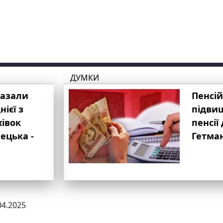
ДУМКИ
казали
Пенсій
ієї з
підвищ
хівок
пенсії 
ецька -
Гетма
04.2025