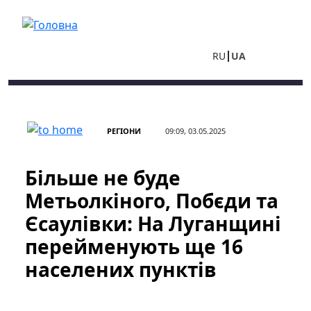
Перейти до основного вмісту
RU
UA
РЕГІОНИ
09:09, 03.05.2025
Більше не буде
Метьолкіного, Побєди та
Єсаулівки: На Луганщині
перейменують ще 16
населених пунктів