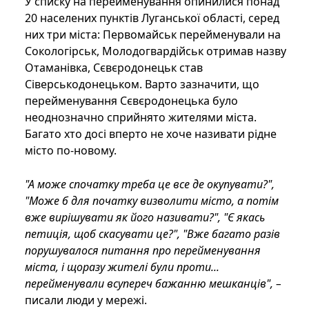
У списку на перейменування опинилися понад
20 населених пунктів Луганської області, серед
них три міста: Первомайськ перейменували на
Сокологірськ, Молодогвардійськ отримав назву
Отаманівка, Сєвєродонецьк став
Сіверськодонецьком. Варто зазначити, що
перейменування Сєвєродонецька було
неоднозначно сприйнято жителями міста.
Багато хто досі вперто не хоче називати рідне
місто по-новому.
"А може спочатку треба це все де окупувати?",
"Може б для початку визволити місто, а потім
вже вирішувати як його називати?", "Є якась
петиція, щоб скасувати це?", "Вже багато разів
порушувалося питання про перейменування
міста, і щоразу жителі були проти...
перейменували всупереч бажанню мешканців", –
писали люди у мережі.