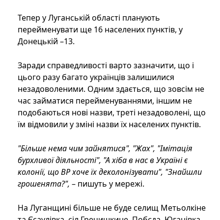
Тепер у Луганській області планують
перейменувати ще 16 населених пунктів, у
Донецькій –13.
Заради справедливості варто зазначити, що і
цього разу багато українців залишилися
незадоволеними. Одним здається, що зовсім не
час займатися перейменуваннями, іншим не
подобаються нові назви, треті незадоволені, що
їм відмовили у зміні назви їх населених пунктів.
"Більше нема чим зайнятися", "Жах", "Імітація
бурхливої ​​діяльності", "А хіба в нас в Україні є
колонії, що ВР хоче їх деколонізувати", "Знайшли
грошенята?",
– пишуть у мережі.
На Луганщині більше не буде селищ Метьолкіне
та Єсаулівка, сіл Гречишкине, Побєда, Юганівка