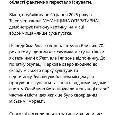
області фактично перестало існувати.
Відео, опубліковане 6 травня 2025 року в
Telegram-каналі "ЛУГАНЩИНА ОПЕРАТИВНА",
демонструє гнітючу картину: на місці
водоймища - лише суха пустка.
Ця водойма була створена штучно близько 70
років тому і довгий час служила місту не тільки
як технічний об'єкт, але і як зона відпочинку. До
початку окупації Паркове озеро входило до
складу міського парку культури та
відпочинку, бувши улюбленим місцем для
прогулянок, купання та занять водними видами
спорту. Особливо його цінували мешканці старої
частини міста, для яких це було своєрідним
міським "морем".
Сьогодні від колишнього затишку залишилися