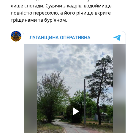
лише спогади. Судячи з кадрів, водоймище
повністю пересохло, а його річище вкрите
тріщинами та бур'яном.