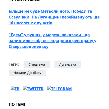
Більше не буде Метьолкіного, Побєди та
Єсаулівки: На Луганщині перейменують ще
16 населених пунктів
"Едем" у руїнах: у мережі показали, що
залишилося від легендарного ресторану у
Сіверськодонецьку
Теги:
Спецтема
Луганська
Новини Донбасу
ПО ТЕМІ