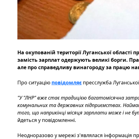
На окупованій території Луганської області
замість зарплат одержують великі борги. Прац
але про справедливу винагороду за працю нав
Про ситуацію
повідомляє
пресслужба Луганської 
"У "ЛНР" вже стає традицією багатомісячна затр
комунальних та державних підприємствах. Наймани
того, що наприкінці місяця зарплати може і не 
йдеться у повідомленні.
Неодноразово у мережі з'являлася інформація пр