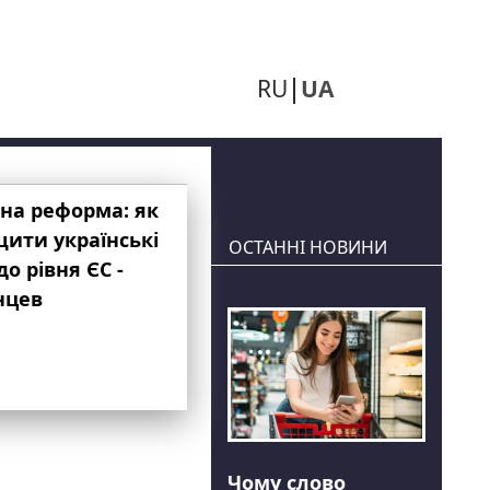
RU
UA
на реформа: як
ити українські
ОСТАННІ НОВИНИ
до рівня ЄС -
нцев
Чому слово