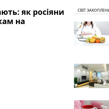
ають: як росіяни
СВІТ ЗАХОПЛЕН
кам на