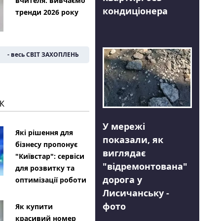
вчителя: вивчаємо
кондиціонера
тренди 2026 року
- весь СВІТ ЗАХОПЛЕНЬ
К
У мережі
Які рішення для
показали, як
бізнесу пропонує
виглядає
"Київстар": сервіси
"відремонтована"
для розвитку та
дорога у
оптимізації роботи
Лисичанську -
фото
Як купити
красивий номер