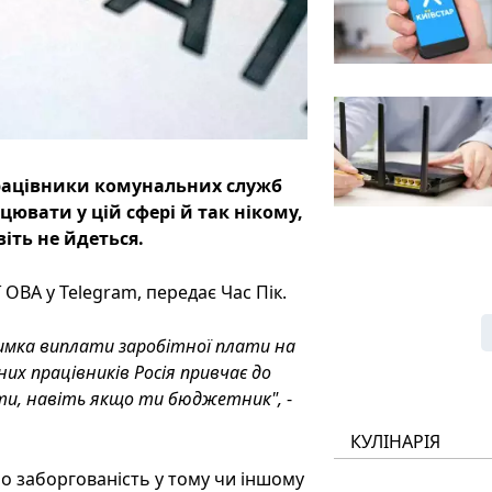
 працівники комунальних служб
ювати у цій сфері й так нікому,
іть не йдеться.
ОВА у Telegram, передає Час Пік.
имка виплати заробітної плати на
х працівників Росія привчає до
бути, навіть якщо ти бюджетник",
-
КУЛІНАРІЯ
о заборгованість у тому чи іншому