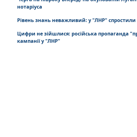
нотаріуса
Рівень знань неважливий: у "ЛНР" спростили
Цифри не зійшлися: російська пропаганда "п
кампанії у "ЛНР"