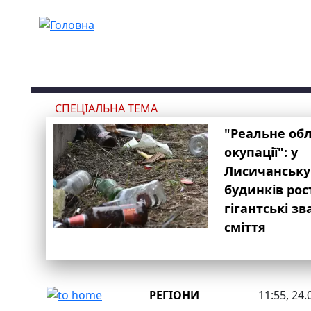
Перейти до основного вмісту
СПЕЦІАЛЬНА ТЕМА
"Реальне об
окупації": у
Лисичанську
будинків рос
гігантські з
сміття
РЕГІОНИ
11:55, 24.