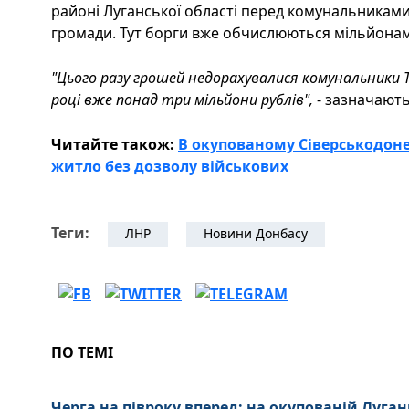
районі Луганської області перед комунальниками.
громади. Тут борги вже обчислюються мільйонам
"Цього разу грошей недорахувалися комунальники Тр
році вже понад три мільйони рублів",
- зазначають
Читайте також:
В окупованому Сіверськодон
житло без дозволу військових
Теги:
ЛНР
Новини Донбасу
ПО ТЕМІ
Черга на півроку вперед: на окупованій Луг