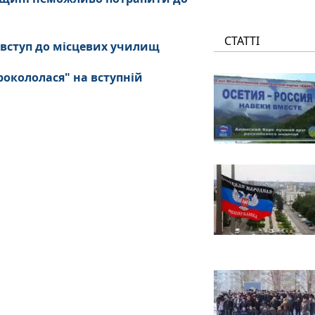
СТАТТІ
 вступ до місцевих училищ
рокололася" на вступній