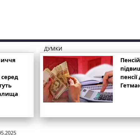
ДУМКИ
личчя
Пенсій
підвищ
 серед
пенсії 
туть
Гетма
валища
05.2025