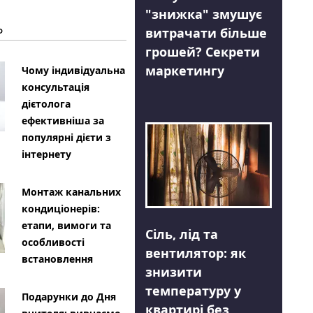
"знижка" змушує
Ь
витрачати більше
грошей? Секрети
маркетингу
Чому індивідуальна
консультація
дієтолога
ефективніша за
популярні дієти з
інтернету
Монтаж канальних
кондиціонерів:
етапи, вимоги та
Сіль, лід та
особливості
вентилятор: як
встановлення
знизити
температуру у
Подарунки до Дня
квартирі без