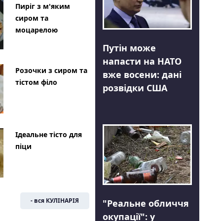
Пиріг з м'яким
сиром та
моцарелою
Путін може
напасти на НАТО
Розочки з сиром та
вже восени: дані
тістом філо
розвідки США
Ідеальне тісто для
піци
- вся КУЛІНАРІЯ
"Реальне обличчя
окупації": у