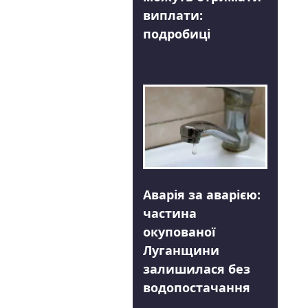
виплати:
подробиці
Аварія за аварією:
частина
окупованої
Луганщини
залишилася без
водопостачання