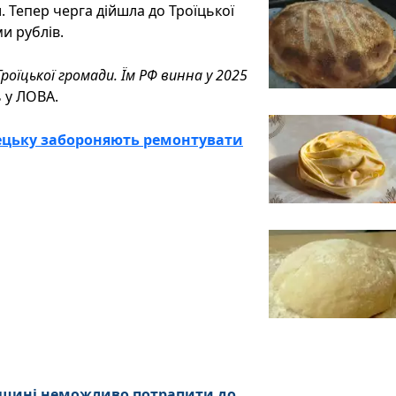
 Тепер черга дійшла до Троїцької
и рублів.
оїцької громади. Їм РФ винна у 2025
 у ЛОВА.
ецьку забороняють ремонтувати
анщині неможливо потрапити до