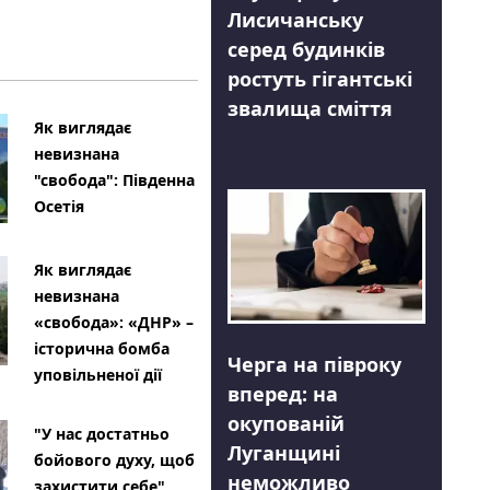
Лисичанську
серед будинків
ростуть гігантські
звалища сміття
Як виглядає
невизнана
"свобода": Південна
Осетія
Як виглядає
невизнана
«свобода»: «ДНР» –
історична бомба
Черга на півроку
уповільненої дії
вперед: на
окупованій
"У нас достатньо
Луганщині
бойового духу, щоб
неможливо
захистити себе"