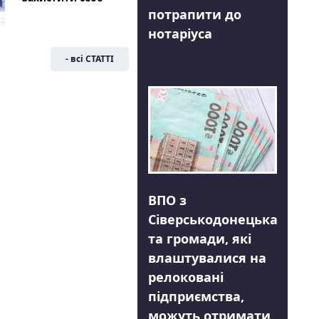
потрапити до
нотаріуса
- всі СТАТТІ
ВПО з
Сіверськодонецька
та громади, які
влаштувалися на
релоковані
підприємства,
можуть отримати