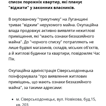
список порожніх квартир, які планує
"віджати" у законних власників.
В окупованому "трикутнику" на Луганщині
триває "віджим" нерухомого майна. Окупаційна
влада продовжує активно виявляти нежитлові
приміщення, які "мають ознаки безхазяйного
майна". До "чорного списку" потрапляють не
лише будівлі магазинів, складів, міських об'єктів,
а й житлові будинки та квартири, повідомляє Час
Пік.
Окупаційна адміністрація Сіверськодонецька
поінформувала "про виявлення житлових
приміщень, що мають ознаки безхазяйного
майна", за такими адресами:
м. Сіверськодонецьк, вул. Новікова, буд.15,
кв. 203