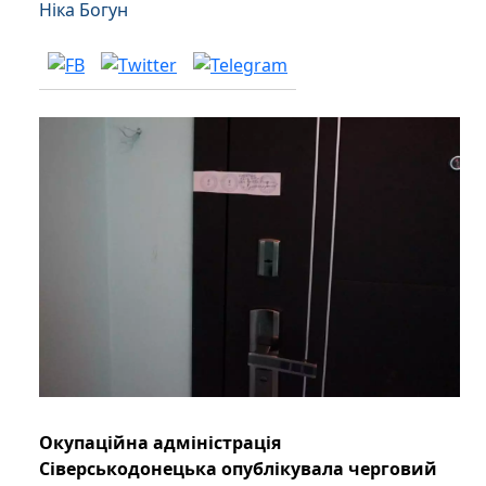
Ніка Богун
Окупаційна адміністрація
Сіверськодонецька опублікувала черговий