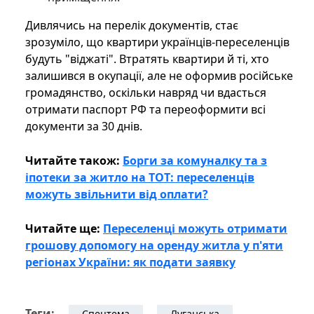
Дивлячись на перелік документів, стає
зрозуміло, що квартири українців-переселенців
будуть "віджаті". Втратять квартири й ті, хто
залишився в окупації, але не оформив російське
громадянство, оскільки навряд чи вдасться
отримати паспорт РФ та переоформити всі
документи за 30 днів.
Читайте також:
Борги за комуналку та з
іпотеки за житло на ТОТ: переселенців
можуть звільнити від оплати?
Читайте ще:
Переселенці можуть отримати
грошову допомогу на оренду житла у п'яти
регіонах України: як подати заявку
Теги:
Спецтема
Луганська