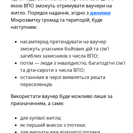
якою ВПО зможуть отримувати ваучери на
житло. Порядок надання, згідно з
даними
Мінрозвитку громад та територій, буде
наступним:
насамперед претендувати на ваучер
зможуть учасники бойових дій та сім'ї
загиблих захисників з числа ВПО;
потім — люди з інвалідністю, багатодітні сім'ї
та діти-сироти з числа ВПО;
останніми в черзі виявляться решта
переселенців.
Використати ваучер буде можливо лише за
призначенням, а саме:
для купівлі житла;
як перший внесок з іпотеки;
для виплати вже відкритої іпотеки.