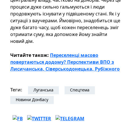
центральну владу, частково на донорів. Через це
процеси дуже сильно гальмуються і люди
продовжують існувати у підвішеному стані. Як і у
ситуації з ваучерами. Ймовірно, знадобиться ще
дуже багато часу, щоб кожен переселенець зміг
отримати суму, яка допоможе йому знайти
новий дім.
Читайте також:
Переселенці масово
повертаються додому? Перспективи ВПО з
Лисичанська, Сіверськодонецька, Рубіжного
Теги:
Луганська
Спецтема
Новини Донбасу