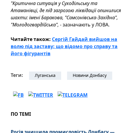
"Критична ситуація у Суходільську та
Атаманівці, де під загрозою ліквідації опинилися
шахти: імені Баракова, "Самсонівська-Західна",
"Молодогвардійська", -
зазначають у ЛОВА.
Читайте також:
Сергій Гайдай вийшов на
волю під заставу: що відомо про справу та
його фігурантів
Теги:
Луганська
Новини Донбасу
ПО ТЕМІ
Росія знищила промисловість Донбасу —