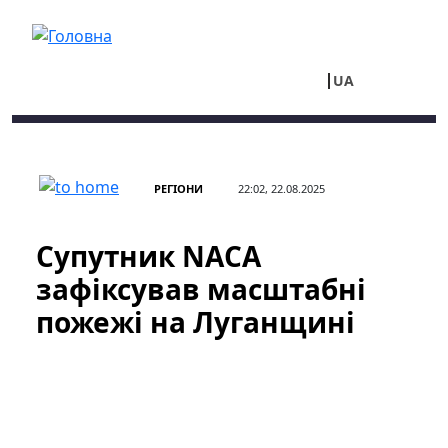
Перейти до основного вмісту
UA
RU
РЕГІОНИ
22:02, 22.08.2025
Супутник NАСА
зафіксував масштабні
пожежі на Луганщині