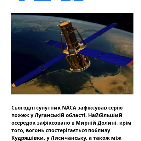
Сьогодні супутник NАСА зафіксував серію
пожеж у Луганській області. Найбільший
осередок зафіксовано в Мирній Долині, крім
того, вогонь спостерігається поблизу
Кудряшівки, у Лисичанську, а також між