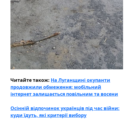
Читайте також:
На Луганщині окупанти
продовжили обмеження: мобільний
інтернет залишається повільним та восени
Осінній відпочинок українців під час війни:
куди їдуть, які критерії вибору