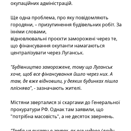
окупаційних адміністрацій.
Ще одна проблема, про яку повідомляють
городяни, – призупинення будівельних робіт. За
їхніми словами,
відновлювальні проєкти заморожені через те,
що фінансування окупанти намагаються
централізувати через Луганськ.
"Будівництво заморожене, тому що Луганськ
хоче, щоб все фінансування йшло через них. А
там, де вже відновили, у деяких будинках пішла
пліснява"
, - зазначають жителі.
Містяни зверталися зі скаргами до Генеральної
прокуратури РФ. Однак там заявили, що
"потрібна масовість", а не десяток звернень.
"Треба не писати в групах, як все чудово (люди,