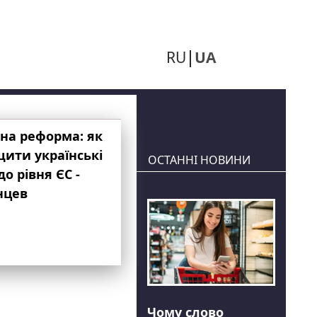
RU
UA
на реформа: як
ити українські
ОСТАННІ НОВИНИ
до рівня ЄС -
нцев
Чому слово