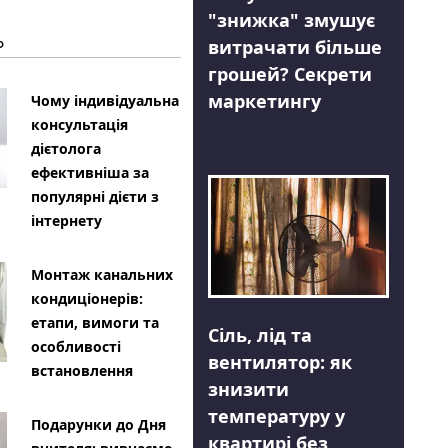
"знижка" змушує
Ь
витрачати більше
грошей? Секрети
маркетингу
Чому індивідуальна
консультація
дієтолога
ефективніша за
популярні дієти з
інтернету
Монтаж канальних
кондиціонерів:
етапи, вимоги та
Сіль, лід та
особливості
вентилятор: як
встановлення
знизити
температуру у
Подарунки до Дня
квартирі без