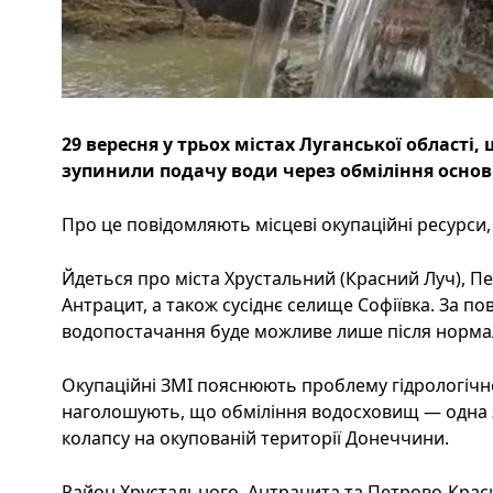
29 вересня у трьох містах Луганської області,
зупинили подачу води через обміління осно
Про це повідомляють місцеві окупаційні ресурси, 
Йдеться про міста Хрустальний (Красний Луч), П
Антрацит, а також сусіднє селище Софіївка. За п
водопостачання буде можливе лише після нормаліз
Окупаційні ЗМІ пояснюють проблему гідрологічн
наголошують, що обміління водосховищ — одна 
колапсу на окупованій території Донеччини.
Район Хрустального, Антрацита та Петрово-Крас