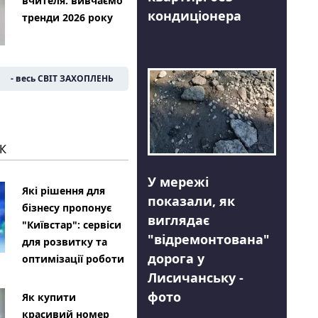
вчителя: вивчаємо
кондиціонера
тренди 2026 року
- весь СВІТ ЗАХОПЛЕНЬ
К
У мережі
Які рішення для
показали, як
бізнесу пропонує
виглядає
"Київстар": сервіси
"відремонтована"
для розвитку та
дорога у
оптимізації роботи
Лисичанську -
фото
Як купити
красивий номер