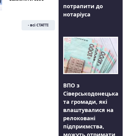
потрапити до
нотаріуса
- всі СТАТТІ
ВПО з
Сіверськодонецька
та громади, які
влаштувалися на
релоковані
підприємства,
можуть отримати