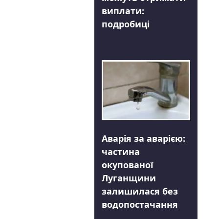
виплати:
подробиці
Аварія за аварією:
частина
окупованої
Луганщини
залишилася без
водопостачання