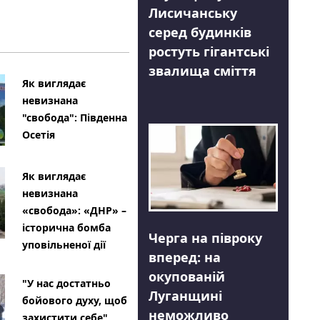
Лисичанську
серед будинків
ростуть гігантські
звалища сміття
Як виглядає
невизнана
"свобода": Південна
Осетія
Як виглядає
невизнана
«свобода»: «ДНР» –
історична бомба
Черга на півроку
уповільненої дії
вперед: на
окупованій
"У нас достатньо
Луганщині
бойового духу, щоб
неможливо
захистити себе"