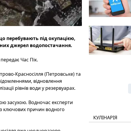
 що перебувають під окупацією,
вних джерел водопостачання.
передає Час Пік.
етрово-Красносілля (Петровське) та
овідомленнями, відновлення
ації рівнів води у резервуарах.
ою засухою. Водночас експерти
з ключових причин водного
КУЛІНАРІЯ
носілля вже неодноразово