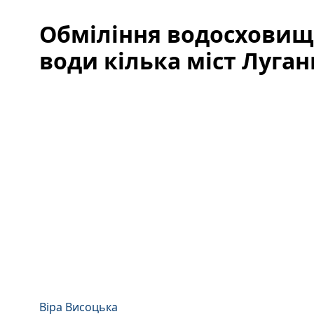
Обміління водосховищ
води кілька міст Луга
Віра Висоцька