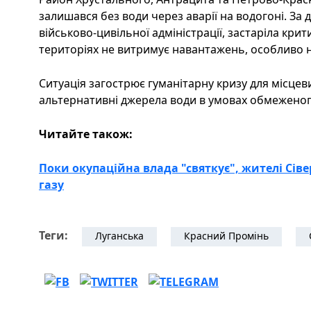
залишався без води через аварії на водогоні. За
військово-цивільної адміністрації, застаріла кр
територіях не витримує навантажень, особливо на
Ситуація загострює гуманітарну кризу для місцев
альтернативні джерела води в умовах обмеженог
Читайте також:
Поки окупаційна влада "святкує", жителі Сі
газу
Теги:
Луганська
Красний Промінь