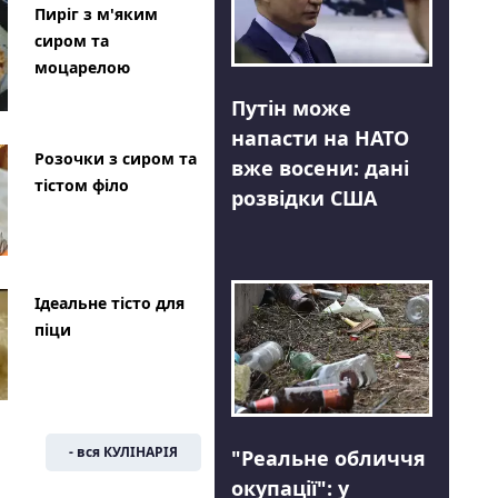
Пиріг з м'яким
сиром та
моцарелою
Путін може
напасти на НАТО
Розочки з сиром та
вже восени: дані
тістом філо
розвідки США
Ідеальне тісто для
піци
- вся КУЛІНАРІЯ
"Реальне обличчя
окупації": у