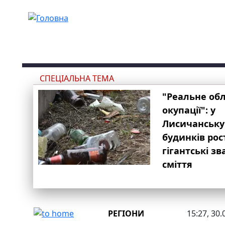
Перейти до основного вмісту
СПЕЦІАЛЬНА ТЕМА
"Реальне об
окупації": у
Лисичанську
будинків рос
гігантські з
сміття
РЕГІОНИ
15:27, 30.