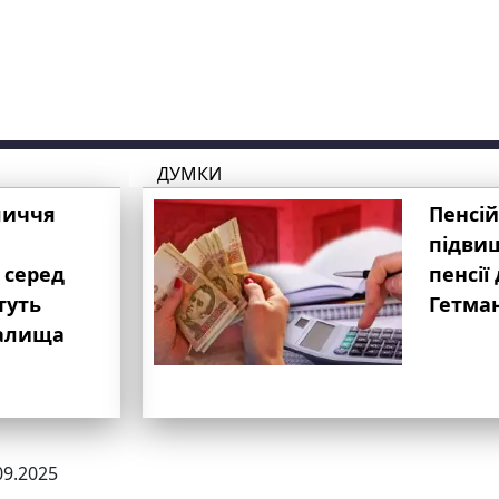
ДУМКИ
личчя
Пенсій
підвищ
 серед
пенсії 
туть
Гетма
валища
09.2025