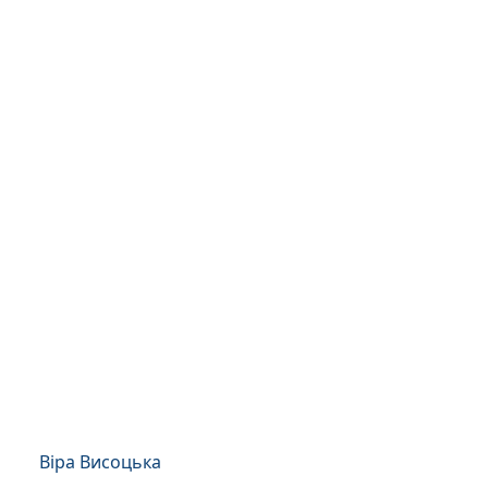
Віра Висоцька