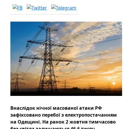
Внаслідок нічної масованої атаки РФ
зафіксовано перебої з електропостачанням
на Одещині. На ранок 2 жовтня тимчасово
без світла залишаються 46,6 тисяч