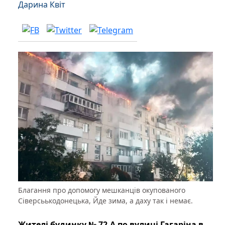
Дарина Квіт
Благання про допомогу мешканців окупованого
Сіверсьькодонецька, Йде зима, а даху так і немає.
Жителі будинку № 72-А по вулиці Гагаріна в