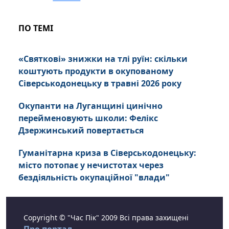
ПО ТЕМІ
«Святкові» знижки на тлі руїн: скільки
коштують продукти в окупованому
Сіверськодонецьку в травні 2026 року
Окупанти на Луганщині цинічно
перейменовують школи: Фелікс
Дзержинський повертається
Гуманітарна криза в Сіверськодонецьку:
місто потопає у нечистотах через
бездіяльність окупаційної "влади"
Copyright © "Час Пік" 2009 Всі права захищені