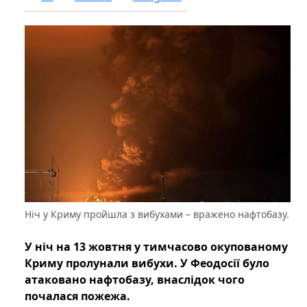
Ніч у Криму пройшла з вибухами – вражено нафтобазу.
У ніч на 13 жовтня у тимчасово окупованому
Криму пролунали вибухи. У Феодосії було
атаковано нафтобазу, внаслідок чого
почалася пожежа.