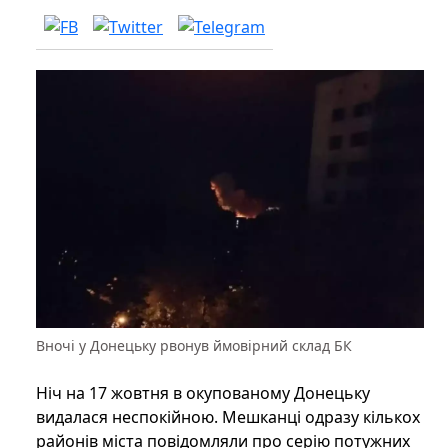
Вночі у Донецьку рвонув ймовірний склад БК
Ніч на 17 жовтня в окупованому Донецьку
видалася неспокійною. Мешканці одразу кількох
районів міста повідомляли про серію потужних