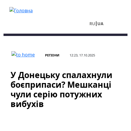
Перейти до основного вмісту
RU
UA
РЕГІОНИ
12:23, 17.10.2025
У Донецьку спалахнули
боєприпаси? Мешканці
чули серію потужних
вибухів