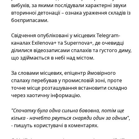
вибухів, за якими послідували характерні звуки
вторинної детонації – ознака ураження складів із
боєприпасами.
Свідчення опубліковані у місцевих Telegram-
каналах Exilenova+ та Supernova+, де очевидці
ділилися відеозаписами спалахів та густого диму,
що здіймається в небі над містом.
За словами місцевих, епіцентр ймовірного
спалаху перебував у промисловій зоні, проте
точне місце розташування встановити складно
через хаотичну інформацію.
"Спочатку була одна сильна бавовна, потім ще
кілька - начебто рвуться снаряди один за одним"
,
- пишуть користувачі в коментарях.