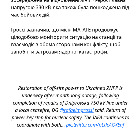
зосереджена на відновленні лінії "Феросплавна"
напругою 330 кВ, яка також була пошкоджена під
час бойових дій.
Гроссі зазначив, що місія МАГАТЕ продовжує
цілодобово моніторити ситуацію на станції та
взаємодіє з обома сторонами конфлікту, щоб
запобігти загрозам ядерної катастрофи.
Restoration of off-site power to Ukraine‘s ZNPP is
underway after month-long outage, following
completion of repairs of Dniprovska 750 kV line under
a local ceasefire, DG
@rafaelmgrossi
said. Return of
power key step for nuclear safety. The IAEA continues to
coordinate with both…
pic.twitter.com/pLdcAGXEnf