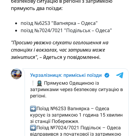
безпекову ситуацію в регіоніі з затримкою
прямують два поїзди:
поїзд №6253 "Вапнярка – Одеса"
поїзд №7024/7021 "Подільськ – Одеса"
"Просимо уважно слухати оголошення на
станціях і вокзалах, час затримки може
змінитися"
, – йдеться у повідомленні.