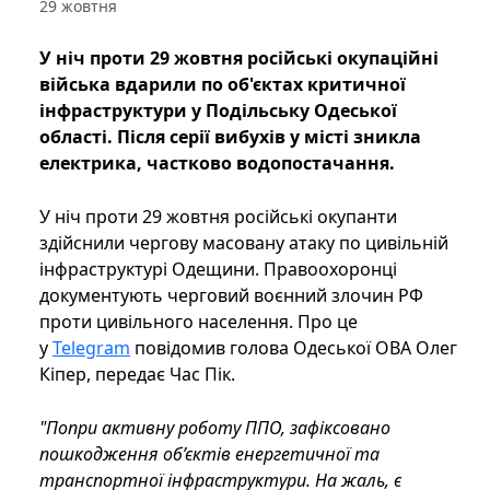
29 жовтня
У ніч проти 29 жовтня російські окупаційні
війська вдарили по об'єктах критичної
інфраструктури у Подільську Одеської
області. Після серії вибухів у місті зникла
електрика, частково водопостачання.
У ніч проти 29 жовтня російські окупанти
здійснили чергову масовану атаку по цивільній
інфраструктурі Одещини. Правоохоронці
документують черговий воєнний злочин РФ
проти цивільного населення. Про це
у
Telegram
повідомив голова Одеської ОВА Олег
Кіпер, передає Час Пік.
"Попри активну роботу ППО, зафіксовано
пошкодження об’єктів енергетичної та
транспортної інфраструктури. На жаль, є