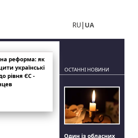
RU
UA
на реформа: як
ити українські
ОСТАННІ НОВИНИ
до рівня ЄС -
нцев
Один із обласних