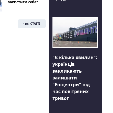
захистити себе"
- всі СТАТТІ
"Є кілька хвилин":
українців
закликають
залишати
"Епіцентри" під
час повітряних
тривог