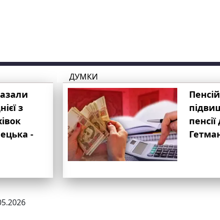
ДУМКИ
казали
Пенсій
ієї з
підвищ
хівок
пенсії 
ецька -
Гетма
05.2026