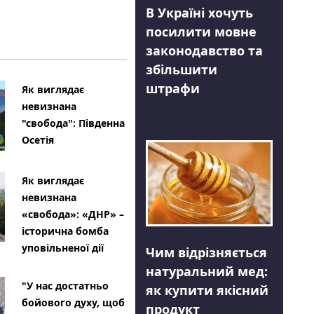
В Україні хочуть
посилити мовне
законодавство та
збільшити
штрафи
Як виглядає
невизнана
"свобода": Південна
Осетія
Як виглядає
невизнана
«свобода»: «ДНР» –
історична бомба
уповільненої дії
Чим відрізняється
натуральний мед:
"У нас достатньо
як купити якісний
бойового духу, щоб
продукт