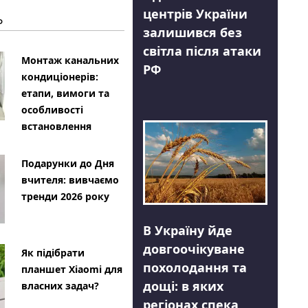
центрів України
Ь
залишився без
світла після атаки
Монтаж канальних
РФ
кондиціонерів:
етапи, вимоги та
особливості
встановлення
Подарунки до Дня
вчителя: вивчаємо
тренди 2026 року
В Україну йде
довгоочікуване
Як підібрати
похолодання та
планшет Xiaomi для
дощі: в яких
власних задач?
регіонах спека