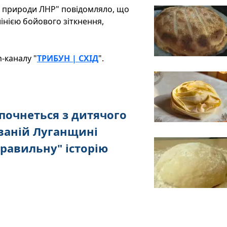
о природи ЛНР" повідомляло, що
лінією бойового зіткнення,
-каналу "
ТРИБУН | СХІД
".
почнеться з дитячого
ованій Луганщині
равильну" історію