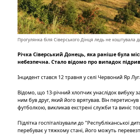
Прогулянка біля Сіверського Дінця ледь не коштувала д
Річка Сіверський Донець, яка раніше була мі
небезпечна. Стало відомо про випадок підрив
Інцидент стався 12 травня у селі Червоний Яр Луг
Відомо, що 13-річний хлопчик унаслідок вибуху за
ним був друг, який його врятував. Він перетиснув
футболкою, викликав екстрені служби та виніс т
Підлітка госпіталізували до "Республіканської дитя
перебуває у тяжкому стані, його можуть перевез