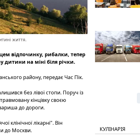
итині життя.
сцем відпочинку, рибалки, тепер
у дитини на міні біля річки.
анського району, передає Час Пік.
лишився без лівої стопи. Поруч із
 травмовану кінцівку своєю
овариша до дороги.
чої клінічної лікарні". Він
КУЛІНАРІЯ
ти до Москви.