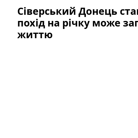
Сіверський Донець ста
похід на річку може з
життю