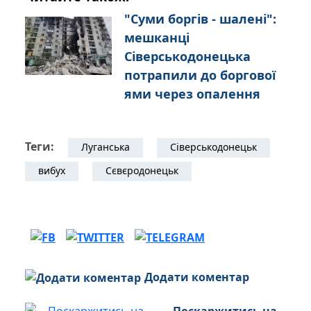
"Суми боргів - шалені":
мешканці
Сіверськодонецька
потрапили до боргової
ями через опалення
Теги:
Луганська
Сіверськодонецьк
вибух
Сєвєродонецьк
Додати коментар