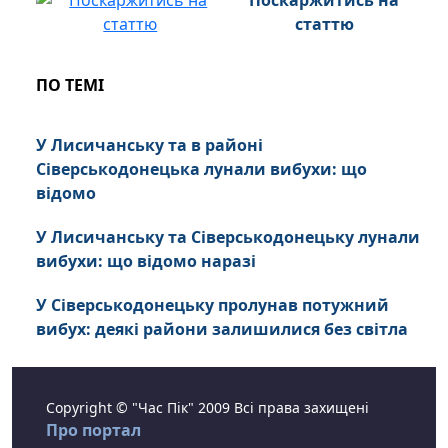
Поскаржитись на
статтю
ПО ТЕМІ
У Лисичанську та в районі
Сіверськодонецька лунали вибухи: що
відомо
У Лисичанську та Сіверськодонецьку лунали
вибухи: що відомо наразі
У Сіверськодонецьку пролунав потужний
вибух: деякі райони залишилися без світла
Copyright © "Час Пік" 2009 Всі права захищені
Про портал