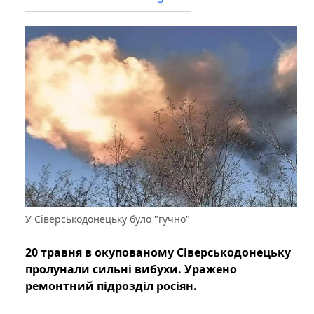
У Сіверськодонецьку було "гучно"
20 травня в окупованому Сіверськодонецьку
пролунали сильні вибухи. Уражено
ремонтний підрозділ росіян.