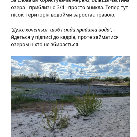
За словами користувачів мережі, більша частина
озера - приблизно 3/4 - просто зникла. Тепер тут
пісок, територія водойми заростає травою.
"Дуже хочеться, щоб і сюди прийшла вода",
-
йдеться у підписі до кадрів, проте займатися
озером ніхто не збирається.