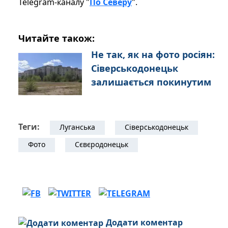
Telegram-каналу "
По Северу
".
Читайте також:
Не так, як на фото росіян:
Сіверськодонецьк
залишається покинутим
Теги:
Луганська
Сіверськодонецьк
Фото
Сєвєродонецьк
Додати коментар