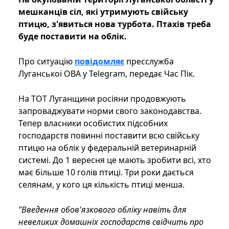
мешканців сіл, які утримують свійську
птицю, з'явиться нова турбота. Птахів треба
буде поставити на облік.
Про ситуацію
повідомляє
пресслужба
Луганської ОВА у Telegram, передає Час Пік.
На ТОТ Луганщини росіяни продовжують
запроваджувати норми свого законодавства.
Тепер власники особистих підсобних
господарств повинні поставити всю свійську
птицю на облік у федеральній ветеринарній
системі. До 1 вересня це мають зробити всі, хто
має більше 10 голів птиці. Три роки дається
селянам, у кого ця кількість птиці менша.
"Введення обов'язкового обліку навіть для
невеликих домашніх господарств свідчить про