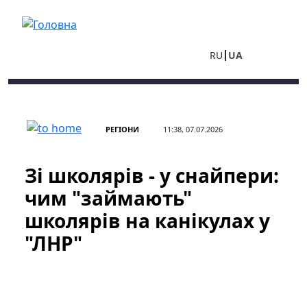
Перейти до основного вмісту
RU
UA
РЕГІОНИ
11:38, 07.07.2026
Зі школярів - у снайпери:
чим "займають"
школярів на канікулах у
"ЛНР"