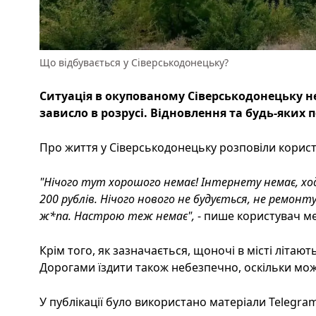
Що відбувається у Сіверськодонецьку?
Ситуація в окупованому Сіверськодонецьку н
зависло в розрусі. Відновлення та будь-яких
Про життя у Сіверськодонецьку розповіли користу
"Нічого тут хорошого немає! Інтернету немає, хо
200 рублів. Нічого нового не будується, не ремонту
ж*па. Настрою теж немає",
- пише користувач ме
Крім того, як зазначається, щоночі в місті літаю
Дорогами їздити також небезпечно, оскільки мож
У публікації було використано матеріали Telegram