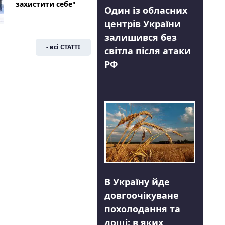
захистити себе"
Один із обласних
центрів України
залишився без
- всі СТАТТІ
світла після атаки
РФ
В Україну йде
довгоочікуване
похолодання та
дощі: в яких