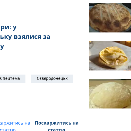
ри: у
ьку взялися за
су
Спецтема
Сєвєродонецьк
Поскаржитись на
статтю