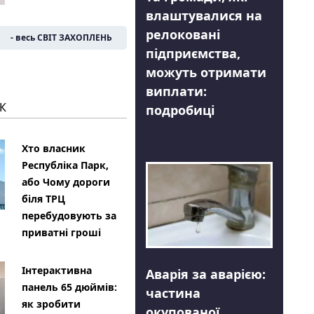
влаштувалися на
релоковані
- весь СВІТ ЗАХОПЛЕНЬ
підприємства,
можуть отримати
виплати:
К
подробиці
Хто власник
Республіка Парк,
або Чому дороги
біля ТРЦ
перебудовують за
приватні гроші
Інтерактивна
Аварія за аварією:
панель 65 дюймів:
частина
як зробити
окупованої