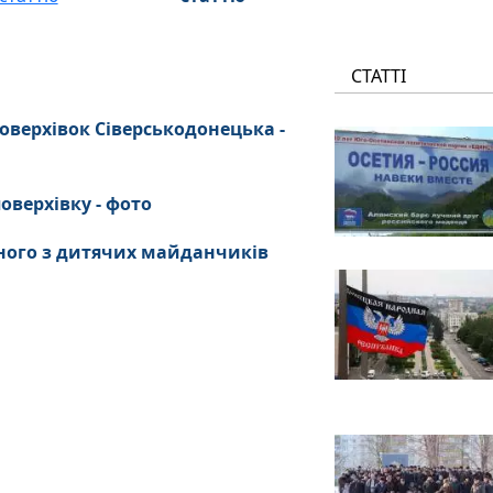
СТАТТІ
оверхівок Сіверськодонецька -
оверхівку - фото
дного з дитячих майданчиків