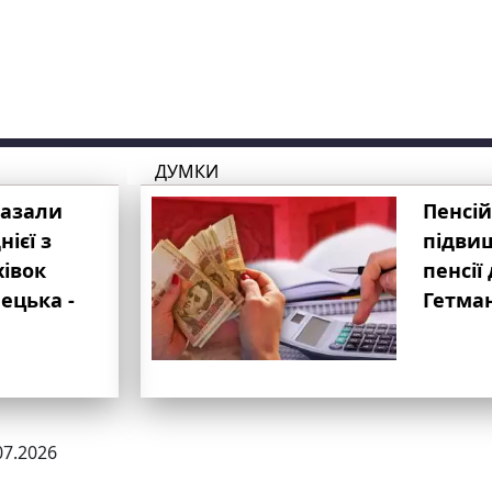
ДУМКИ
казали
Пенсій
ієї з
підвищ
хівок
пенсії 
ецька -
Гетма
07.2026