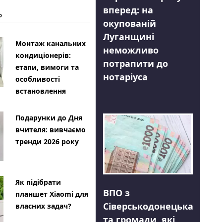
вперед: на
Ь
окупованій
Луганщині
Монтаж канальних
неможливо
кондиціонерів:
потрапити до
етапи, вимоги та
нотаріуса
особливості
встановлення
Подарунки до Дня
вчителя: вивчаємо
тренди 2026 року
Як підібрати
ВПО з
планшет Xiaomi для
Сіверськодонецька
власних задач?
та громади, які