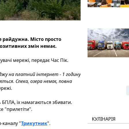
е райдужна. Місто просто
 позитивних змін немає.
вачі мережі, передає Час Пік.
джу на платний інтернет - 1 годину
ється. Спека, озера немає, повна
режі.
ть БПЛА, їх намагаються збивати.
е "прилетіти".
КУЛІНАРІЯ
-каналу "
Трикутник
".