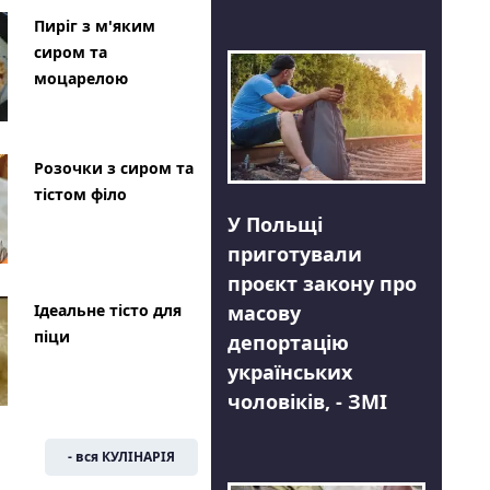
Пиріг з м'яким
сиром та
моцарелою
Розочки з сиром та
тістом філо
У Польщі
приготували
проєкт закону про
Ідеальне тісто для
масову
піци
депортацію
українських
чоловіків, - ЗМІ
- вся КУЛІНАРІЯ