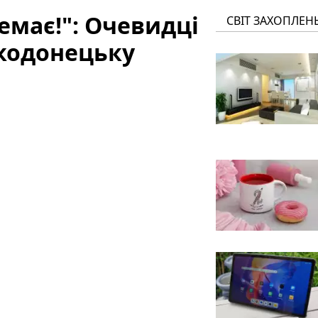
емає!": Очевидці
СВІТ ЗАХОПЛЕН
ькодонецьку