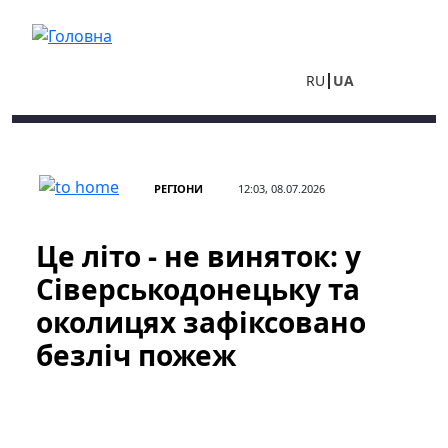
Перейти до основного вмісту
RU
UA
РЕГІОНИ
12:03, 08.07.2026
Це літо - не виняток: у
Сіверськодонецьку та
околицях зафіксовано
безліч пожеж