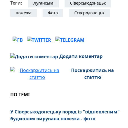
Теги:
Луганська
Сіверськодонецьк
пожежа
Фото
Сєвєродонецьк
Додати коментар
Поскаржитись на
статтю
ПО ТЕМІ
У Сіверськодонецьку поряд із "відновленим"
будинком вирувала пожежа - фото