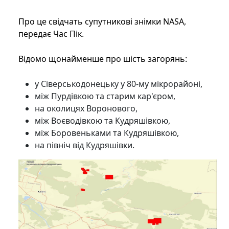
Про це свідчать супутникові знімки NASA,
передає Час Пік.
Відомо щонайменше про шість загорянь:
у Сіверськодонецьку у 80-му мікрорайоні,
між Пурдівкою та старим кар'єром,
на околицях Воронового,
між Воєводівкою та Кудряшівкою,
між Боровеньками та Кудряшівкою,
на північ від Кудряшівки.