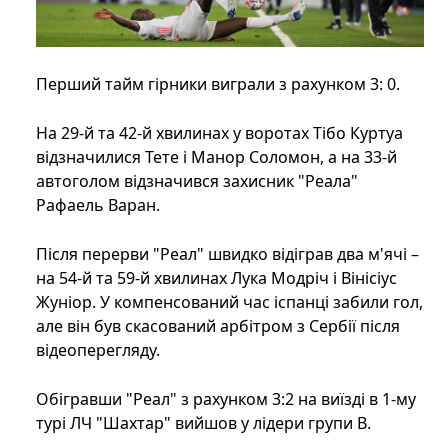
Перший тайм гірники виграли з рахунком 3: 0.
На 29-й та 42-й хвилинах у воротах Тібо Куртуа
відзначилися Тете і Манор Соломон, а на 33-й
автоголом відзначився захисник "Реала"
Рафаель Варан.
Після перерви "Реал" швидко відіграв два м'ячі –
на 54-й та 59-й хвилинах Лука Модріч і Вінісіус
Жуніор. У компенсований час іспанці забили гол,
але він був скасований арбітром з Сербії після
відеоперегляду.
Обігравши "Реал" з рахунком 3:2 на виїзді в 1-му
турі ЛЧ "Шахтар" вийшов у лідери групи B.