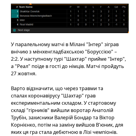
У паралельному матчі в Мілані "Iнтер" зіграв
внічию з мёнхенгладбахською "Боруссією" –
2:2. У наступному турі "Шахтар" прийме "Інтер",
а "Реал" поїде в гості до німців. Матчі пройдуть
27 жовтня.
Варто відзначити, що через травми та
спалах коронавірусу "Шахтар" грав
експериментальним складом. У стартовому
складі "гірників" вийшли воротар Анатолій
Трубін, захисники Валерій Бондар та Віктор
Корнієнко, потім на заміну вийшов В'юник, для
яких ця гра стала дебютною в Лізі чемпіонів.