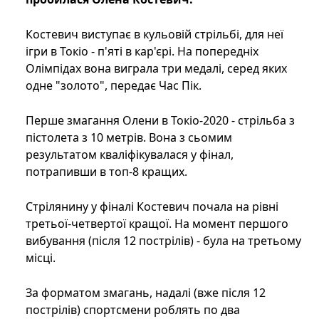
Костевич виступає в кульовій стрільбі, для неї
ігри в Токіо - п'яті в кар'єрі. На попередніх
Олімпідах вона виграла три медалі, серед яких
одне "золото", передає Час Пік.
Перше змагання Олени в Токіо-2020 - стрільба з
пістолета з 10 метрів. Вона з сьомим
результатом кваліфікувалася у фінал,
потрапивши в топ-8 кращих.
Стрілянину у фіналі Костевич почала на рівні
третьої-четвертої кращої. На момент першого
вибування (після 12 пострілів) - була на третьому
місці.
За форматом змагань, надалі (вже після 12
пострілів) спортсмени роблять по два