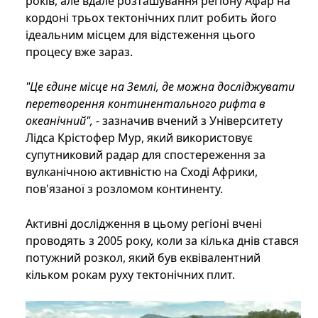
років, але вдале розташування регіону Афар на
кордоні трьох тектонічних плит робить його
ідеальним місцем для відстеження цього
процесу вже зараз.
"Це єдине місце на Землі, де можна досліджувати
перетворення континентального рифта в
океанічний",
- зазначив вчений з Університету
Лідса Крістофер Мур, який використовує
супутниковий радар для спостереження за
вулканічною активністю на Сході Африки,
пов'язаної з розломом континенту.
Активні дослідження в цьому регіоні вчені
проводять з 2005 року, коли за кілька днів стався
потужний розкол, який був еквівалентний
кільком рокам руху тектонічних плит.