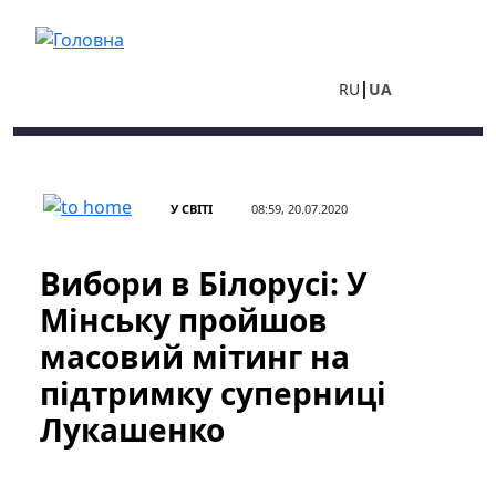
Перейти до основного вмісту
RU
UA
У СВІТІ
08:59, 20.07.2020
Вибори в Білорусі: У
Мінську пройшов
масовий мітинг на
підтримку суперниці
Лукашенко