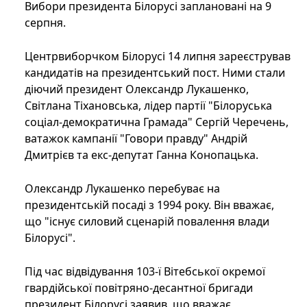
Вибори президента Білорусі заплановані на 9
серпня.
Центрвиборчком Білорусі 14 липня зареєстрував
кандидатів на президентський пост. Ними стали
діючий президент Олександр Лукашенко,
Світлана Тіхановська, лідер партії "Білоруська
соціал-демократична Грамада" Сергій Черечень,
ватажок кампанії "Говори правду" Андрій
Дмитрієв та екс-депутат Ганна Конопацька.
Олександр Лукашенко перебуває на
президентській посаді з 1994 року. Він вважає,
що "існує силовий сценарій повалення влади
Білорусі".
Під час відвідування 103-ї Вітебської окремої
гвардійської повітряно-десантної бригади
президент Білорусі заявив, що вважає