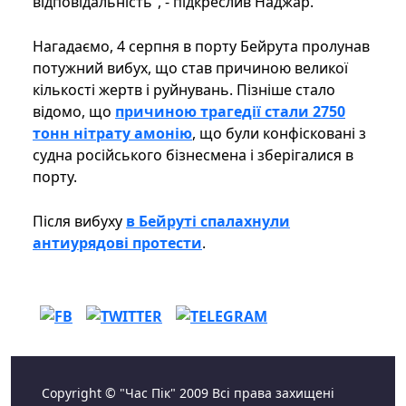
відповідальність", - підкреслив Наджар.
Нагадаємо, 4 серпня в порту Бейрута пролунав
потужний вибух, що став причиною великої
кількості жертв і руйнувань. Пізніше стало
відомо, що
причиною трагедії стали 2750
тонн нітрату амонію
, що були конфісковані з
судна російського бізнесмена і зберігалися в
порту.
Після вибуху
в Бейруті спалахнули
антиурядові протести
.
Copyright © "Час Пік" 2009 Всі права захищені