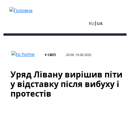
Перейти до основного вмісту
RU
UA
У СВІТІ
20:09, 10.08.2020
Уряд Лівану вирішив піти
у відставку після вибуху і
протестів